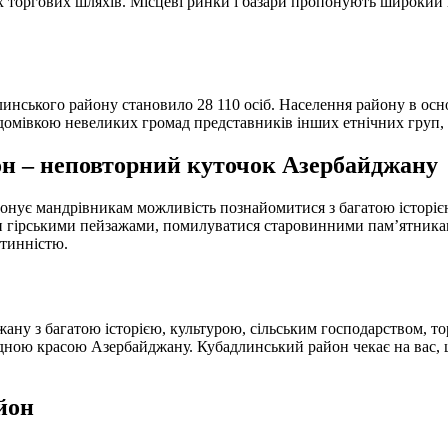
 торгових шляхів. Місцеві ринки і базари пропонують широкий в
инського району становило 28 110 осіб. Населення району в осн
є домівкою невеликих громад представників інших етнічних груп, 
он – неповторний куточок Азербайджану
понує мандрівникам можливість познайомитися з багатою історі
 гірськими пейзажами, помилуватися старовинними пам’ятника
стинністю.
ну з багатою історією, культурою, сільським господарством, то
ною красою Азербайджану. Кубадлинський район чекає на вас, щ
йон