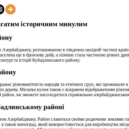
агатим історичним минулим
йону
ю Азербайджану, розташованою в південно-західній частині краї
заселена ще в бронзову добу, а пізніше стала частиною різних др
льтурі та історії Кубадлинського району.
айону
ажає різноманітність народів та етнічних груп, які проживали в
по дереву. Місцева кухня також є яскравим відображенням різно
й район, ви зможете насолодитися справжньою азербайджанською
убадлинському районі
ром Азербайджану. Район славиться своїми родючими землями т
чі, а також виноград, який використовується для виробництва м