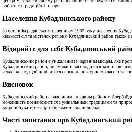
центром, завдяки своєму розташуванню на перехресті важливих
роботи та традиційні товари.
Населення Кубадлинського району
За останнім радянським переписом 1989 року, населення Кубадл
кількості сіл та містечок регіону. Кубадлинський район також 
Відкрийте для себе Кубадлинський рай
Кубадлинський район є унікальним і чарівним місцем, яке про
Кубадлинський район, ви зможете насолодитися захоплюючими
чекає на вас, щоб поділитися своєю неповторною красою та го
Висновок
Кубадлинський район є важливим і цікавим районом Азербайджа
можливість познайомитися з унікальними традиціями та природ
запропонувати незабутні враження від подорожі.
Часті запитання про Кубадлинський ра