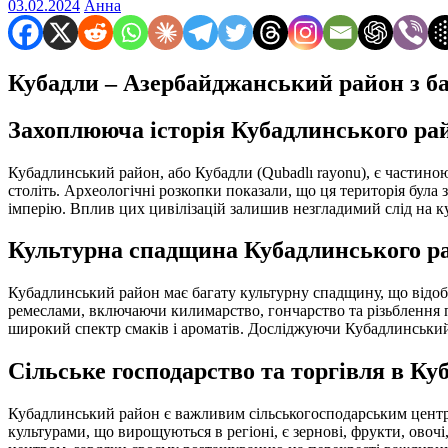
03.02.2024
Анна
Кубадли – Азербайджанський район з б
Захоплююча історія Кубадлинського ра
Кубадлинський район, або Кубадли (Qubadlı rayonu), є частино
століть. Археологічні розкопки показали, що ця територія була 
імперію. Вплив цих цивілізацій залишив незгладимий слід на ку
Культурна спадщина Кубадлинського р
Кубадлинський район має багату культурну спадщину, що відобр
ремеслами, включаючи килимарство, гончарство та різьблення 
широкий спектр смаків і ароматів. Досліджуючи Кубадлинськи
Сільське господарство та торгівля в К
Кубадлинський район є важливим сільськогосподарським цент
культурами, що вирощуються в регіоні, є зернові, фрукти, ово