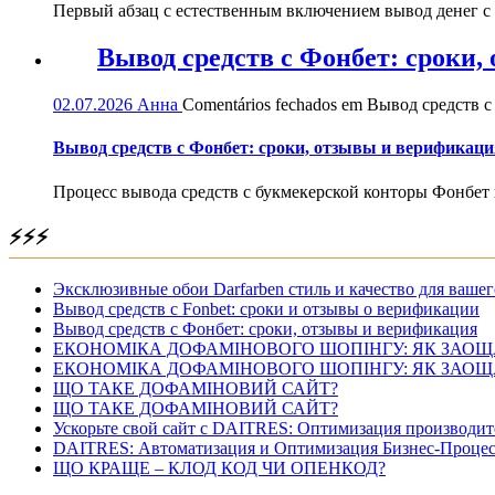
Первый абзац с естественным включением вывод денег с
Вывод средств с Фонбет: сроки
02.07.2026
Анна
Comentários fechados
em Вывод средств с
Вывод средств с Фонбет: сроки, отзывы и верификаци
Процесс вывода средств с букмекерской конторы Фонбет 
⚡⚡⚡
Эксклюзивные обои Darfarben стиль и качество для вашег
Вывод средств с Fonbet: сроки и отзывы о верификации
Вывод средств с Фонбет: сроки, отзывы и верификация
ЕКОНОМІКА ДОФАМІНОВОГО ШОПІНГУ: ЯК ЗАОЩ
ЕКОНОМІКА ДОФАМІНОВОГО ШОПІНГУ: ЯК ЗАОЩ
ЩО ТАКЕ ДОФАМІНОВИЙ САЙТ?
ЩО ТАКЕ ДОФАМІНОВИЙ САЙТ?
Ускорьте свой сайт с DAITRES: Оптимизация производит
DAITRES: Автоматизация и Оптимизация Бизнес-Процес
ЩО КРАЩЕ – КЛОД КОД ЧИ ОПЕНКОД?