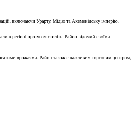
зацій, включаючи Урарту, Мідію та Ахеменідську імперію.
али в регіоні протягом століть. Район відомий своїми
агатими врожаями. Район також є важливим торговим центром,