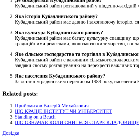
Де знаходиться Кубадлинський район?
Кубадлинський район розташований у південно-західній 
Яка історія Кубадлинського району?
Кубадлинський район має давню і захоплюючу історію, ся
Яка культура Кубадлинського району?
Кубадлинський район має багату культурну спадщину, що в
традиційними ремеслами, включаючи килимарство, гончарс
Яке сільське господарство та торгівля в Кубадлинсько
Кубадлинський район є важливим сільськогосподарським
завдяки своєму розташуванню на перехресті важливих то
Яке населення Кубадлинського району?
За останнім радянським переписом 1989 року, населення 
Related posts:
Прийомихов Валерій Михайлович
ЩО КРАЩЕ ІНСТИТУТ ЧИ УНІВЕРСИТЕТ
Standing on a Beach
ЩО ОЗНАЧАЄ КОЛИ СНИТЬСЯ СТАРЕ КЛАДОВИЩЕ
Довідка