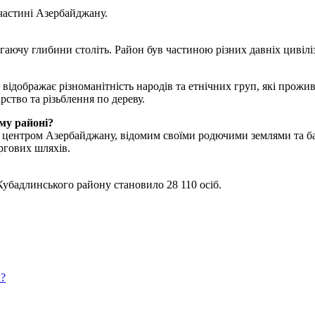
частині Азербайджану.
гаючу глибини століть. Район був частиною різних давніх цивілі
ідображає різноманітність народів та етнічних груп, які прожив
тво та різьблення по дереву.
му районі?
 центром Азербайджану, відомим своїми родючими землями та б
ргових шляхів.
Кубадлинського району становило 28 110 осіб.
?