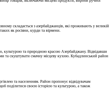
ибір товарів, включаючи місцеві продукти, вироби ручної
овному складається з азербайджанців, які проживають у великій
таких як росіяни, курди та вірмени.
єю, культурою та природною красою Азербайджану. Відвідавши
ми та скуштувати смачну місцеву кухню. Кубадлинський район
ргівлею та населенням. Район пропонує відвідувачам
об поділитися своєю історією та культурою, а також