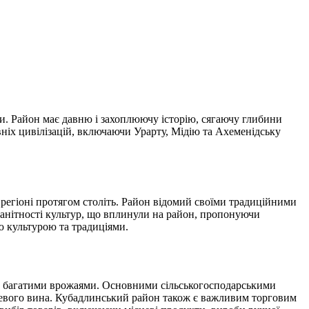
ни. Район має давню і захоплюючу історію, сягаючу глибини
евніх цивілізацій, включаючи Урарту, Мідію та Ахеменідську
 регіоні протягом століть. Район відомий своїми традиційними
манітності культур, що вплинули на район, пропонуючи
 культурою та традиціями.
а багатими врожаями. Основними сільськогосподарськими
ісцевого вина. Кубадлинський район також є важливим торговим