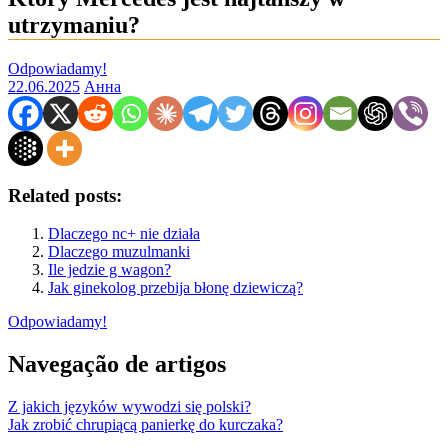
utrzymaniu?
Odpowiadamy!
22.06.2025
Анна
Related posts:
Dlaczego nc+ nie działa
Dlaczego muzulmanki
Ile jedzie g wagon?
Jak ginekolog przebija błonę dziewiczą?
Odpowiadamy!
Navegação de artigos
Z jakich języków wywodzi się polski?
Jak zrobić chrupiącą panierkę do kurczaka?