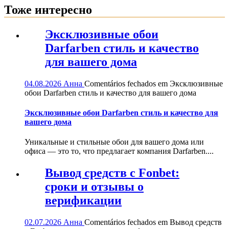
Тоже интересно
Эксклюзивные обои
Darfarben стиль и качество
для вашего дома
04.08.2026
Анна
Comentários fechados
em Эксклюзивные
обои Darfarben стиль и качество для вашего дома
Эксклюзивные обои Darfarben стиль и качество для
вашего дома
Уникальные и стильные обои для вашего дома или
офиса — это то, что предлагает компания Darfarben....
Вывод средств с Fonbet:
сроки и отзывы о
верификации
02.07.2026
Анна
Comentários fechados
em Вывод средств