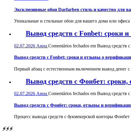
Эксклюзивные обои Darfarben стиль и качество для в
Уникальные и стильные обои для вашего дома или офиса — 
Вывод средств с Fonbet: сроки 
02.07.2026
Анна
Comentários fechados
em Вывод средств с 
Вывод средств с Fonbet: сроки и отзывы о верификац
Первый абзац с естественным включением вывод денег с
Вывод средств с Фонбет: сроки
02.07.2026
Анна
Comentários fechados
em Вывод средств с
Вывод средств с Фонбет: сроки, отзывы и верификаци
Процесс вывода средств с букмекерской конторы Фонбет 
⚡⚡⚡