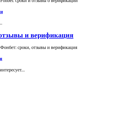
Fonbet: сроки и отзывы о верификации
ии
..
, отзывы и верификация
 Фонбет: сроки, отзывы и верификация
я
нтересует...