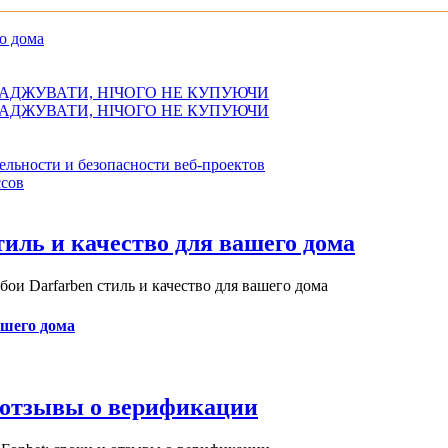
о дома
АДЖУВАТИ, НІЧОГО НЕ КУПУЮЧИ
АДЖУВАТИ, НІЧОГО НЕ КУПУЮЧИ
ельности и безопасности веб-проектов
сов
иль и качество для вашего дома
и Darfarben стиль и качество для вашего дома
ашего дома
и отзывы о верификации