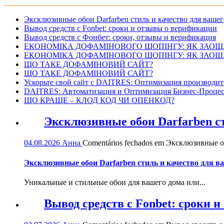
Эксклюзивные обои Darfarben стиль и качество для вашег
Вывод средств с Fonbet: сроки и отзывы о верификации
Вывод средств с Фонбет: сроки, отзывы и верификация
ЕКОНОМІКА ДОФАМІНОВОГО ШОПІНГУ: ЯК ЗАОЩ
ЕКОНОМІКА ДОФАМІНОВОГО ШОПІНГУ: ЯК ЗАОЩ
ЩО ТАКЕ ДОФАМІНОВИЙ САЙТ?
ЩО ТАКЕ ДОФАМІНОВИЙ САЙТ?
Ускорьте свой сайт с DAITRES: Оптимизация производит
DAITRES: Автоматизация и Оптимизация Бизнес-Процес
ЩО КРАЩЕ – КЛОД КОД ЧИ ОПЕНКОД?
Эксклюзивные обои Darfarben ст
04.08.2026
Анна
Comentários fechados
em Эксклюзивные обо
Эксклюзивные обои Darfarben стиль и качество для в
Уникальные и стильные обои для вашего дома или...
Вывод средств с Fonbet: сроки 