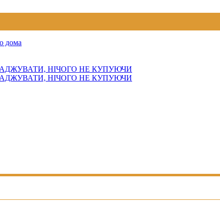
о дома
АДЖУВАТИ, НІЧОГО НЕ КУПУЮЧИ
АДЖУВАТИ, НІЧОГО НЕ КУПУЮЧИ