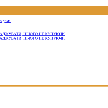
о дома
АДЖУВАТИ, НІЧОГО НЕ КУПУЮЧИ
АДЖУВАТИ, НІЧОГО НЕ КУПУЮЧИ