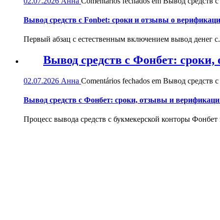
02.07.2026
Анна
Comentários fechados
em Вывод средств с 
Вывод средств с Fonbet: сроки и отзывы о верификац
Первый абзац с естественным включением вывод денег с.
Вывод средств с Фонбет: сроки
02.07.2026
Анна
Comentários fechados
em Вывод средств с
Вывод средств с Фонбет: сроки, отзывы и верификаци
Процесс вывода средств с букмекерской конторы Фонбет и