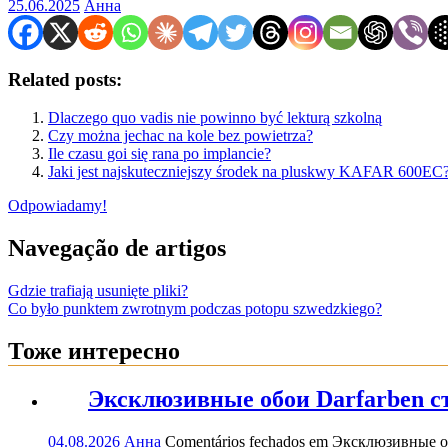
25.06.2025
Анна
Related posts:
Dlaczego quo vadis nie powinno być lekturą szkolną
Czy można jechac na kole bez powietrza?
Ile czasu goi się rana po implancie?
Jaki jest najskuteczniejszy środek na pluskwy KAFAR 600EC
Odpowiadamy!
Navegação de artigos
Gdzie trafiają usunięte pliki?
Co było punktem zwrotnym podczas potopu szwedzkiego?
Тоже интересно
Эксклюзивные обои Darfarben ст
04.08.2026
Анна
Comentários fechados
em Эксклюзивные обо