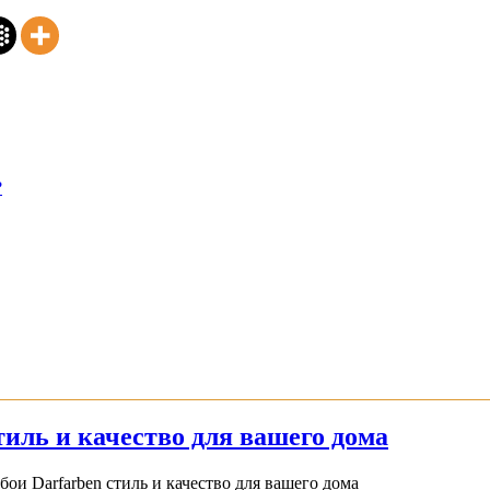
?
иль и качество для вашего дома
и Darfarben стиль и качество для вашего дома