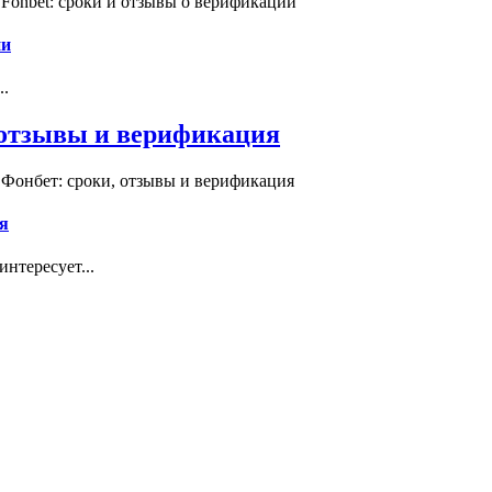
Fonbet: сроки и отзывы о верификации
ии
..
, отзывы и верификация
 Фонбет: сроки, отзывы и верификация
я
нтересует...