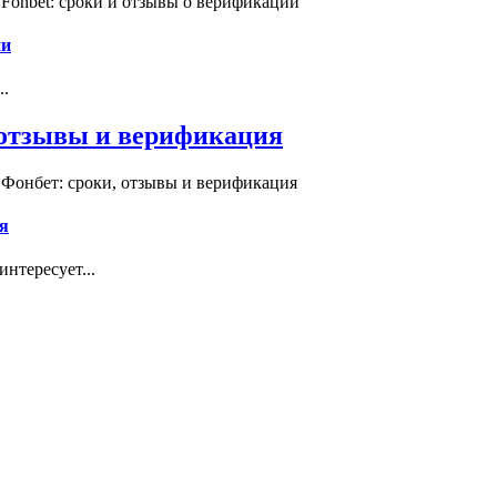
Fonbet: сроки и отзывы о верификации
ии
..
, отзывы и верификация
 Фонбет: сроки, отзывы и верификация
я
нтересует...