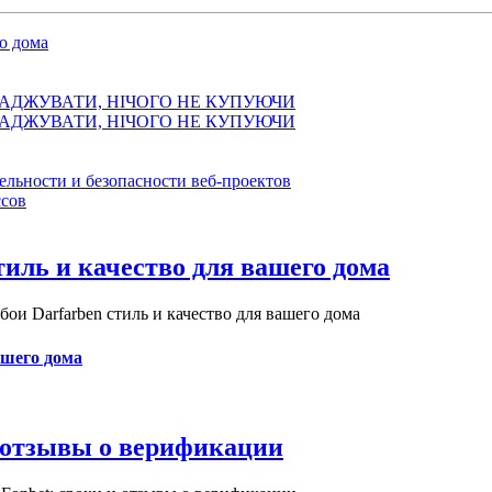
о дома
АДЖУВАТИ, НІЧОГО НЕ КУПУЮЧИ
АДЖУВАТИ, НІЧОГО НЕ КУПУЮЧИ
ельности и безопасности веб-проектов
сов
иль и качество для вашего дома
и Darfarben стиль и качество для вашего дома
ашего дома
и отзывы о верификации