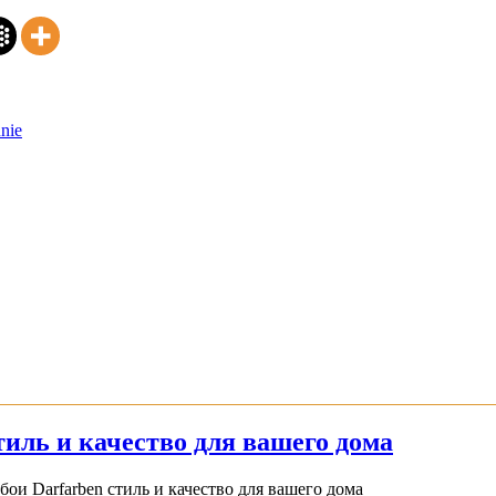
nie
иль и качество для вашего дома
и Darfarben стиль и качество для вашего дома