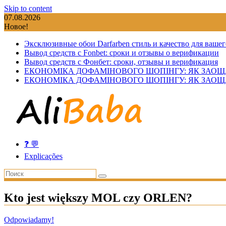
Skip to content
07.08.2026
Новое!
Эксклюзивные обои Darfarben стиль и качество для вашег
Вывод средств с Fonbet: сроки и отзывы о верификации
Вывод средств с Фонбет: сроки, отзывы и верификация
ЕКОНОМІКА ДОФАМІНОВОГО ШОПІНГУ: ЯК ЗАОЩ
ЕКОНОМІКА ДОФАМІНОВОГО ШОПІНГУ: ЯК ЗАОЩ
❓ 💬
Explicações
Kto jest większy MOL czy ORLEN?
Odpowiadamy!