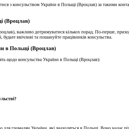
атися з консульством України в Польщі (Вроцлав) за такими конт
і (Вроцлав)
роцлав), важливо дотримуватися кількох порад. По-перше, приход
, будьте ввічливі та пошануйте працівників консульства.
ни в Польщі (Вроцлав)
ять щодо консульства України в Польщі (Вроцлав):
ульстві?
для громадян України, які знаходяться в Польщі. Воно надає різ