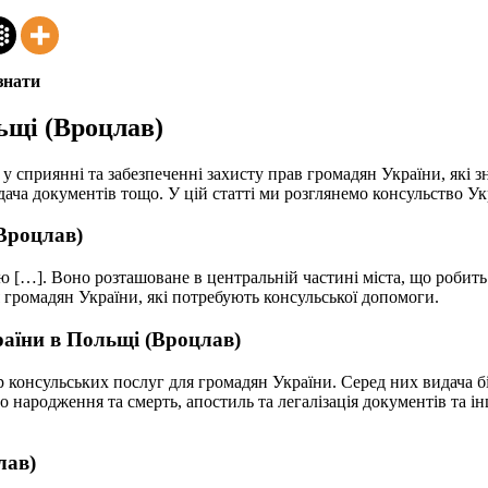
знати
ьщі (Вроцлав)
у сприянні та забезпеченні захисту прав громадян України, які з
видача документів тощо. У цій статті ми розглянемо консульство У
Вроцлав)
ю […]. Воно розташоване в центральній частині міста, що робит
громадян України, які потребують консульської допомоги.
країни в Польщі (Вроцлав)
консульських послуг для громадян України. Серед них видача біо
народження та смерть, апостиль та легалізація документів та ін
лав)