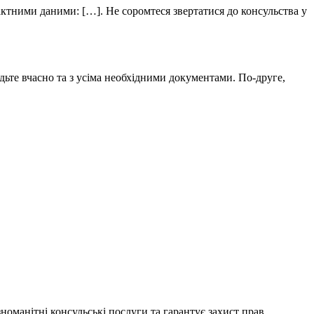
актними даними: […]. Не соромтеся звертатися до консульства у
ьте вчасно та з усіма необхідними документами. По-друге,
номанітні консульські послуги та гарантує захист прав