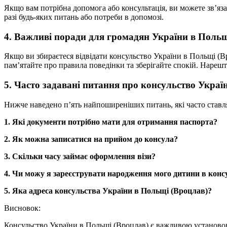
Якщо вам потрібна допомога або консультація, ви можете зв’яз
разі будь-яких питань або потреби в допомозі.
4. Важливі поради для громадян України в Польщ
Якщо ви збираєтеся відвідати консульство України в Польщі (В
пам’ятайте про правила поведінки та зберігайте спокій. Нарешті
5. Часто задавані питання про консульство Украї
Нижче наведено п’ять найпоширеніших питань, які часто ставл
1. Які документи потрібно мати для отримання паспорта?
2. Як можна записатися на прийом до консула?
3. Скільки часу займає оформлення візи?
4. Чи можу я зареєструвати народження мого дитини в конс
5. Яка адреса консульства України в Польщі (Вроцлав)?
Висновок:
Консульство України в Польщі (Вроцлав) є важливою установою 