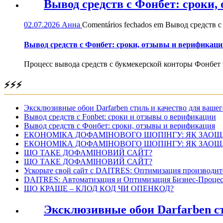
Вывод средств с Фонбет: сроки
02.07.2026
Анна
Comentários fechados
em Вывод средств с
Вывод средств с Фонбет: сроки, отзывы и верификаци
Процесс вывода средств с букмекерской конторы Фонбет 
⚡⚡⚡
Эксклюзивные обои Darfarben стиль и качество для вашег
Вывод средств с Fonbet: сроки и отзывы о верификации
Вывод средств с Фонбет: сроки, отзывы и верификация
ЕКОНОМІКА ДОФАМІНОВОГО ШОПІНГУ: ЯК ЗАОЩ
ЕКОНОМІКА ДОФАМІНОВОГО ШОПІНГУ: ЯК ЗАОЩ
ЩО ТАКЕ ДОФАМІНОВИЙ САЙТ?
ЩО ТАКЕ ДОФАМІНОВИЙ САЙТ?
Ускорьте свой сайт с DAITRES: Оптимизация производит
DAITRES: Автоматизация и Оптимизация Бизнес-Процес
ЩО КРАЩЕ – КЛОД КОД ЧИ ОПЕНКОД?
Эксклюзивные обои Darfarben ст