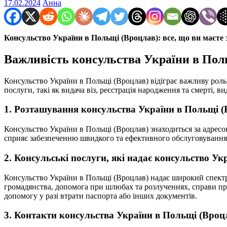
17.02.2024
Анна
Консульство України в Польщі (Вроцлав): все, що ви маєте 
Важливість консульства України в Пол
Консульство України в Польщі (Вроцлав) відіграє важливу роль 
послуги, такі як видача віз, реєстрація народження та смерті, 
1. Розташування консульства України в Польщі (
Консульство України в Польщі (Вроцлав) знаходиться за адресо
сприяє забезпеченню швидкого та ефективного обслуговування 
2. Консульські послуги, які надає консульство У
Консульство України в Польщі (Вроцлав) надає широкий спектр 
громадянства, допомога при шлюбах та розлученнях, справи про 
допомогу у разі втрати паспорта або інших документів.
3. Контакти консульства України в Польщі (Вроц