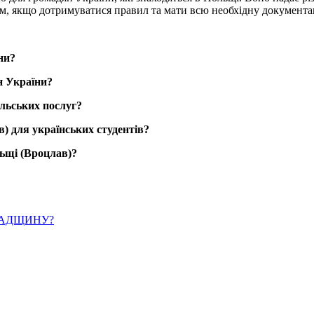
им, якщо дотримуватися правил та мати всю необхідну документа
ни?
н України?
льських послуг?
в) для українських студентів?
льщі (Вроцлав)?
ПАДЩИНУ?