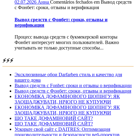
02.07.2026
Анна
Comentários fechados
em Вывод средств
с Фонбет: сроки, отзывы и верификация
Вывод средств с Фонбет: сроки, отзывы и
верификация
Процесс вывода средств с букмекерской конторы
Фонбет интересует многих пользователей. Важно
учитывать не только доступные способы...
⚡⚡⚡
Эксклюзивные обои Darfarben стиль и качество для
вашего дома
Вывод средств с Fonbet: сроки и отзывы о верификации
Вывод средств с Фонбет: сроки, отзывы и верификация
ЕКОНОМІКА ДОФАМІНОВОГО ШОПІНГУ: ЯК
ЗАОЩАДЖУВАТИ, НІЧОГО НЕ КУПУЮЧИ
ЕКОНОМІКА ДОФАМІНОВОГО ШОПІНГУ: ЯК
ЗАОЩАДЖУВАТИ, НІЧОГО НЕ КУПУЮЧИ
ЩО ТАКЕ ДОФАМІНОВИЙ САЙТ?
ЩО ТАКЕ ДОФАМІНОВИЙ САЙТ?
Ускорьте свой сайт с DAITRES: Оптимизация
производительности и безопасности веб-проектов