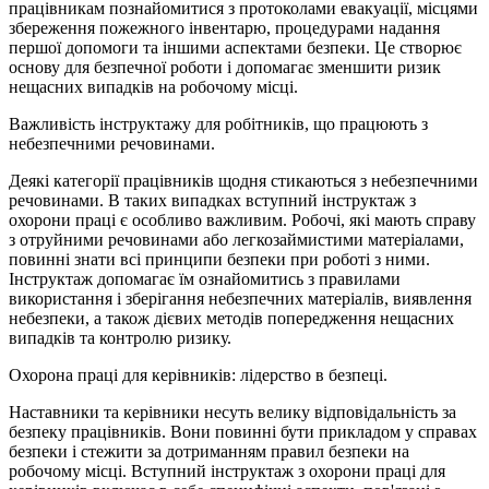
працівникам познайомитися з протоколами евакуації, місцями
збереження пожежного інвентарю, процедурами надання
першої допомоги та іншими аспектами безпеки. Це створює
основу для безпечної роботи і допомагає зменшити ризик
нещасних випадків на робочому місці.
Важливість інструктажу для робітників, що працюють з
небезпечними речовинами.
Деякі категорії працівників щодня стикаються з небезпечними
речовинами. В таких випадках вступний інструктаж з
охорони праці є особливо важливим. Робочі, які мають справу
з отруйними речовинами або легкозаймистими матеріалами,
повинні знати всі принципи безпеки при роботі з ними.
Інструктаж допомагає їм ознайомитись з правилами
використання і зберігання небезпечних матеріалів, виявлення
небезпеки, а також дієвих методів попередження нещасних
випадків та контролю ризику.
Охорона праці для керівників: лідерство в безпеці.
Наставники та керівники несуть велику відповідальність за
безпеку працівників. Вони повинні бути прикладом у справах
безпеки і стежити за дотриманням правил безпеки на
робочому місці. Вступний інструктаж з охорони праці для