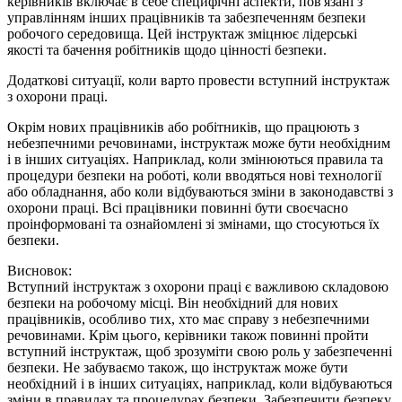
керівників включає в себе специфічні аспекти, пов'язані з
управлінням інших працівників та забезпеченням безпеки
робочого середовища. Цей інструктаж зміцнює лідерські
якості та бачення робітників щодо цінності безпеки.
Додаткові ситуації, коли варто провести вступний інструктаж
з охорони праці.
Окрім нових працівників або робітників, що працюють з
небезпечними речовинами, інструктаж може бути необхідним
і в інших ситуаціях. Наприклад, коли змінюються правила та
процедури безпеки на роботі, коли вводяться нові технології
або обладнання, або коли відбуваються зміни в законодавстві з
охорони праці. Всі працівники повинні бути своєчасно
проінформовані та ознайомлені зі змінами, що стосуються їх
безпеки.
Висновок:
Вступний інструктаж з охорони праці є важливою складовою
безпеки на робочому місці. Він необхідний для нових
працівників, особливо тих, хто має справу з небезпечними
речовинами. Крім цього, керівники також повинні пройти
вступний інструктаж, щоб зрозуміти свою роль у забезпеченні
безпеки. Не забуваємо також, що інструктаж може бути
необхідний і в інших ситуаціях, наприклад, коли відбуваються
зміни в правилах та процедурах безпеки. Забезпечити безпеку