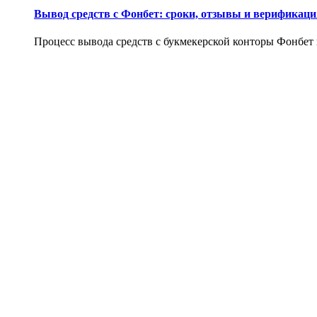
Вывод средств с Фонбет: сроки, отзывы и верификаци
Процесс вывода средств с букмекерской конторы Фонбет и