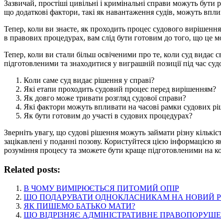
Зазвичай, простіші цивільні і кримінальні справи можуть бути р
що додаткові фактори, такі як навантаження судів, можуть впли
Тепер, коли ви знаєте, як проходить процес судового вирішення
в правових процедурах, вам слід бути готовим до того, що це м
Тепер, коли ви стали більш освіченими про те, коли суд видає 
підготовленими та знаходитися у виграшній позиції під час су
Коли саме суд видає рішення у справі?
Які етапи проходить судовий процес перед вирішенням?
Як довго може тривати розгляд судової справи?
Які фактори можуть впливати на часові рамки судових рі
Як бути готовим до участі в судових процедурах?
Зверніть увагу, що судові рішення можуть займати різну кількіс
зацікавлені у поданні позову. Користуйтеся цією інформацією як
розуміння процесу та зможете бути краще підготовленими на к
Related posts:
В ЧОМУ ВИМІРЮЄТЬСЯ ПИТОМИЙ ОПІР
ЩО ПОДАРУВАТИ ОДНОКЛАСНИКАМ НА НОВИЙ Р
ЯК ПИШЕМО БАТЬКО МАТИ?
ЩО ВІДРІЗНЯЄ АДМІНІСТРАТИВНЕ ПРАВОПОРУШЕ