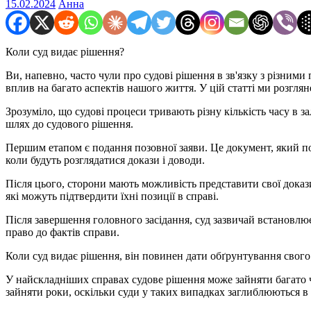
15.02.2024
Анна
Коли суд видає рішення?
Ви, напевно, часто чули про судові рішення в зв'язку з різним
вплив на багато аспектів нашого життя. У цій статті ми розглян
Зрозуміло, що судові процеси тривають різну кількість часу в за
шлях до судового рішення.
Першим етапом є подання позовної заяви. Це документ, який под
коли будуть розглядатися докази і доводи.
Після цього, сторони мають можливість представити свої докази
які можуть підтвердити їхні позиції в справі.
Після завершення головного засідання, суд зазвичай встановлює 
право до фактів справи.
Коли суд видає рішення, він повинен дати обґрунтування свого 
У найскладніших справах судове рішення може зайняти багато ч
зайняти роки, оскільки суди у таких випадках заглиблюються в 