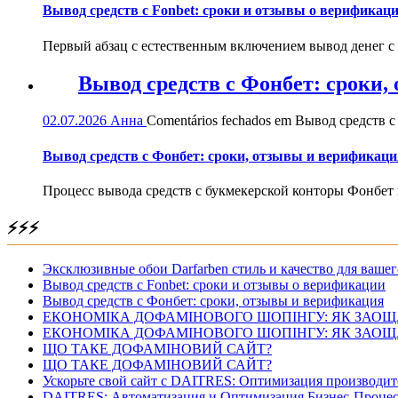
Вывод средств с Fonbet: сроки и отзывы о верификац
Первый абзац с естественным включением вывод денег с
Вывод средств с Фонбет: сроки
02.07.2026
Анна
Comentários fechados
em Вывод средств с
Вывод средств с Фонбет: сроки, отзывы и верификаци
Процесс вывода средств с букмекерской конторы Фонбет 
⚡⚡⚡
Эксклюзивные обои Darfarben стиль и качество для вашег
Вывод средств с Fonbet: сроки и отзывы о верификации
Вывод средств с Фонбет: сроки, отзывы и верификация
ЕКОНОМІКА ДОФАМІНОВОГО ШОПІНГУ: ЯК ЗАОЩ
ЕКОНОМІКА ДОФАМІНОВОГО ШОПІНГУ: ЯК ЗАОЩ
ЩО ТАКЕ ДОФАМІНОВИЙ САЙТ?
ЩО ТАКЕ ДОФАМІНОВИЙ САЙТ?
Ускорьте свой сайт с DAITRES: Оптимизация производит
DAITRES: Автоматизация и Оптимизация Бизнес-Процес