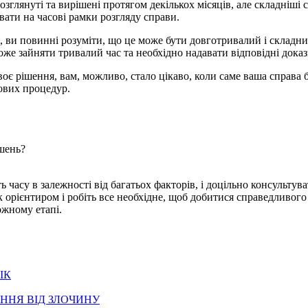
озглянуті та вирішені протягом декількох місяців, але складніші
вати на часові рамки розгляду справи.
, ви повинні розуміти, що це може бути довготривалий і складний
оже зайняти тривалий час та необхідно надавати відповідні доказ
своє рішення, вам, можливо, стало цікаво, коли саме ваша справа
дових процедур.
шень?
ть часу в залежності від багатьох факторів, і доцільно консульту
 орієнтиром і робіть все необхідне, щоб добитися справедливого 
ожному етапі.
ІК
ННЯ ВІД ЗЛОЧИНУ