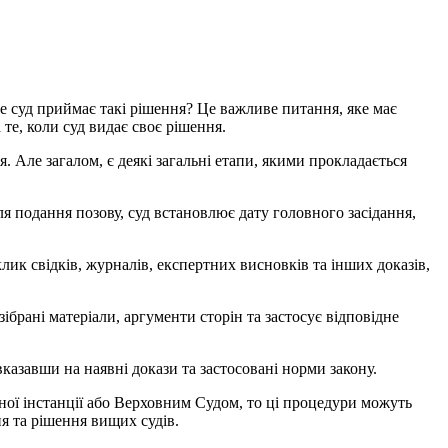
ме суд приймає такі рішення? Це важливе питання, яке має
те, коли суд видає своє рішення.
я. Але загалом, є деякі загальні етапи, якими прокладається
ля подання позову, суд встановлює дату головного засідання,
лик свідків, журналів, експертних висновків та інших доказів,
ібрані матеріали, аргументи сторін та застосує відповідне
казавши на наявні докази та застосовані норми закону.
ної інстанції або Верховним Судом, то ці процедури можуть
я та рішення вищих судів.