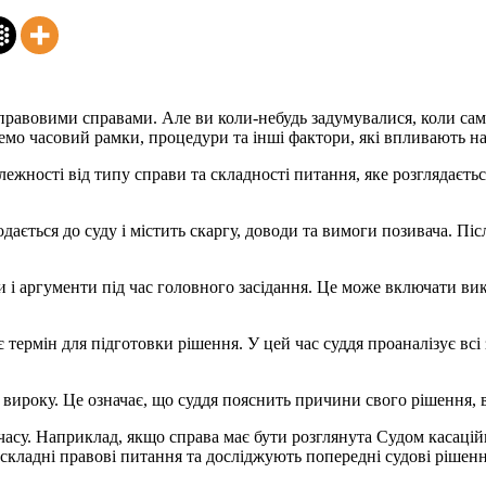
и правовими справами. Але ви коли-небудь задумувалися, коли са
емо часовий рамки, процедури та інші фактори, які впливають на 
лежності від типу справи та складності питання, яке розглядаєтьс
ається до суду і містить скаргу, доводи та вимоги позивача. Піс
 і аргументи під час головного засідання. Це може включати вик
термін для підготовки рішення. У цей час суддя проаналізує всі з
вироку. Це означає, що суддя пояснить причини свого рішення, в
асу. Наприклад, якщо справа має бути розглянута Судом касацій
складні правові питання та досліджують попередні судові рішенн