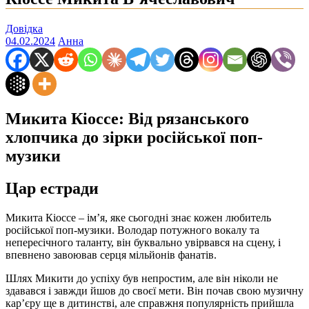
Довідка
04.02.2024
Анна
Микита Кіоссе: Від рязанського
хлопчика до зірки російської поп-
музики
Цар естради
Микита Кіоссе – ім’я, яке сьогодні знає кожен любитель
російської поп-музики. Володар потужного вокалу та
непересічного таланту, він буквально увірвався на сцену, і
впевнено завоював серця мільйонів фанатів.
Шлях Микити до успіху був непростим, але він ніколи не
здавався і завжди йшов до своєї мети. Він почав свою музичну
кар’єру ще в дитинстві, але справжня популярність прийшла