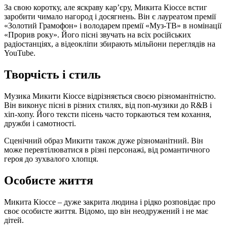
За свою коротку, але яскраву кар’єру, Микита Кіоссе встиг
заробити чимало нагород і досягнень. Він є лауреатом премії
«Золотий Грамофон» і володарем премії «Муз-ТВ» в номінації
«Прорив року». Його пісні звучать на всіх російських
радіостанціях, а відеокліпи збирають мільйони переглядів на
YouTube.
Творчість і стиль
Музика Микити Кіоссе відрізняється своєю різноманітністю.
Він виконує пісні в різних стилях, від поп-музики до R&B і
хіп-хопу. Його тексти пісень часто торкаються тем кохання,
дружби і самотності.
Сценічний образ Микити також дуже різноманітний. Він
може перевтілюватися в різні персонажі, від романтичного
героя до зухвалого хлопця.
Особисте життя
Микита Кіоссе – дуже закрита людина і рідко розповідає про
своє особисте життя. Відомо, що він неодружений і не має
дітей.