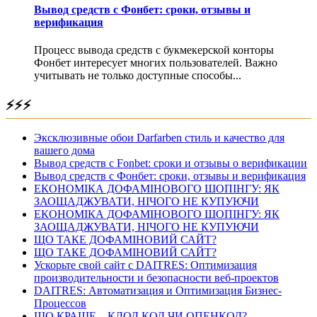
Вывод средств с Фонбет: сроки, отзывы и
верификация
Процесс вывода средств с букмекерской конторы
Фонбет интересует многих пользователей. Важно
учитывать не только доступные способы...
⚡⚡⚡
Эксклюзивные обои Darfarben стиль и качество для
вашего дома
Вывод средств с Fonbet: сроки и отзывы о верификации
Вывод средств с Фонбет: сроки, отзывы и верификация
ЕКОНОМІКА ДОФАМІНОВОГО ШОПІНГУ: ЯК
ЗАОЩАДЖУВАТИ, НІЧОГО НЕ КУПУЮЧИ
ЕКОНОМІКА ДОФАМІНОВОГО ШОПІНГУ: ЯК
ЗАОЩАДЖУВАТИ, НІЧОГО НЕ КУПУЮЧИ
ЩО ТАКЕ ДОФАМІНОВИЙ САЙТ?
ЩО ТАКЕ ДОФАМІНОВИЙ САЙТ?
Ускорьте свой сайт с DAITRES: Оптимизация
производительности и безопасности веб-проектов
DAITRES: Автоматизация и Оптимизация Бизнес-
Процессов
ЩО КРАЩЕ – КЛОД КОД ЧИ ОПЕНКОД?