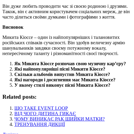
Він дуже любить проводити час зі своєю родиною і друзями.
Також, він є активним користувачем соціальних мереж, де він
часто ділиться своїми думками і фотографіями з життя.
Висновок
Микита Кіоссе – один із найпопулярніших і талановитих
російських співаків сучасності. Він здобув величезну армію
шанувальників завдяки своєму потужному вокалу,
непересічному таланту і різноманітності своєї творчості.
Як Микита Кіоссе розпочав свою музичну кар’єру?
Які найпопулярніші пісні Микити Кіоссе?
Скільки альбомів випустив Микита Кіоссе?
Які нагороди і досягнення має Микита Кіоссе?
У якому стилі виконує пісні Микита Кіоссе?
Related posts:
ЩО ТАКЕ EVENT LOOP
ВІД ЧОГО ДИТИНА ГИКАЄ
ЧОМУ ВИНИКАЄ РАК ШИЙКИ МАТКИ?
ТРЕНУВАННЯ ДИКЦІЇ