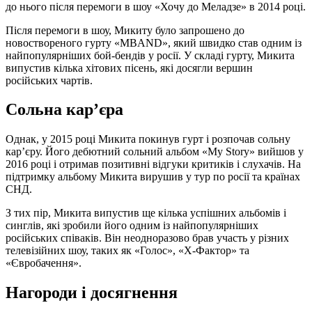
до нього після перемоги в шоу «Хочу до Меладзе» в 2014 році.
Після перемоги в шоу, Микиту було запрошено до
новоствореного гурту «MBAND», який швидко став одним із
найпопулярніших бой-бендів у росії. У складі гурту, Микита
випустив кілька хітових пісень, які досягли вершин
російських чартів.
Сольна кар’єра
Однак, у 2015 році Микита покинув гурт і розпочав сольну
кар’єру. Його дебютний сольний альбом «My Story» вийшов у
2016 році і отримав позитивні відгуки критиків і слухачів. На
підтримку альбому Микита вирушив у тур по росії та країнах
СНД.
З тих пір, Микита випустив ще кілька успішних альбомів і
синглів, які зробили його одним із найпопулярніших
російських співаків. Він неодноразово брав участь у різних
телевізійних шоу, таких як «Голос», «X-Фактор» та
«Євробачення».
Нагороди і досягнення