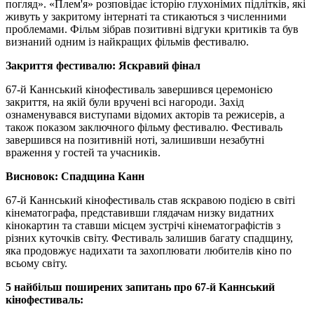
погляд». «Плем'я» розповідає історію глухонімих підлітків, які
живуть у закритому інтернаті та стикаються з численними
проблемами. Фільм зібрав позитивні відгуки критиків та був
визнаний одним із найкращих фільмів фестивалю.
Закриття фестивалю: Яскравий фінал
67-й Каннський кінофестиваль завершився церемонією
закриття, на якій були вручені всі нагороди. Захід
ознаменувався виступами відомих акторів та режисерів, а
також показом заключного фільму фестивалю. Фестиваль
завершився на позитивній ноті, залишивши незабутні
враження у гостей та учасників.
Висновок: Спадщина Канн
67-й Каннський кінофестиваль став яскравою подією в світі
кінематографа, представивши глядачам низку видатних
кінокартин та ставши місцем зустрічі кінематографістів з
різних куточків світу. Фестиваль залишив багату спадщину,
яка продовжує надихати та захоплювати любителів кіно по
всьому світу.
5 найбільш поширених запитань про 67-й Каннський
кінофестиваль: