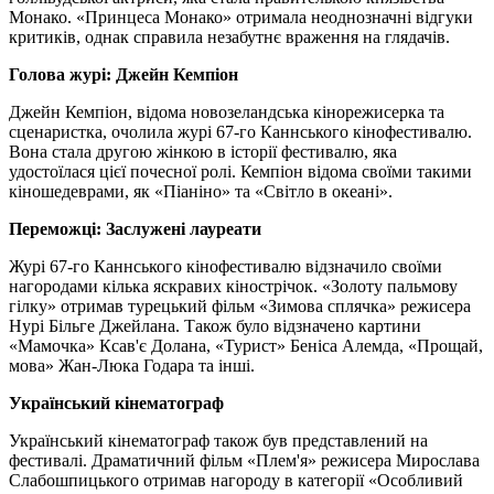
Монако. «Принцеса Монако» отримала неоднозначні відгуки
критиків, однак справила незабутнє враження на глядачів.
Голова журі: Джейн Кемпіон
Джейн Кемпіон, відома новозеландська кінорежисерка та
сценаристка, очолила журі 67-го Каннського кінофестивалю.
Вона стала другою жінкою в історії фестивалю, яка
удостоїлася цієї почесної ролі. Кемпіон відома своїми такими
кіношедеврами, як «Піаніно» та «Світло в океані».
Переможці: Заслужені лауреати
Журі 67-го Каннського кінофестивалю відзначило своїми
нагородами кілька яскравих кінострічок. «Золоту пальмову
гілку» отримав турецький фільм «Зимова сплячка» режисера
Нурі Більге Джейлана. Також було відзначено картини
«Мамочка» Ксав'є Долана, «Турист» Беніса Алемда, «Прощай,
мова» Жан-Люка Годара та інші.
Український кінематограф
Український кінематограф також був представлений на
фестивалі. Драматичний фільм «Плем'я» режисера Мирослава
Слабошпицького отримав нагороду в категорії «Особливий