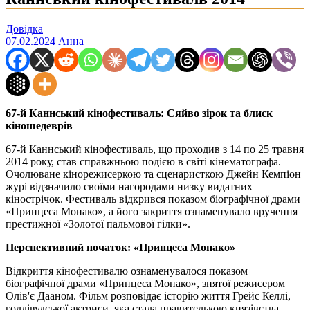
Довідка
07.02.2024
Анна
67-й Каннський кінофестиваль: Сяйво зірок та блиск
кіношедеврів
67-й Каннський кінофестиваль, що проходив з 14 по 25 травня
2014 року, став справжньою подією в світі кінематографа.
Очолюване кінорежисеркою та сценаристкою Джейн Кемпіон
журі відзначило своїми нагородами низку видатних
кінострічок. Фестиваль відкрився показом біографічної драми
«Принцеса Монако», а його закриття ознаменувало вручення
престижної «Золотої пальмової гілки».
Перспективний початок: «Принцеса Монако»
Відкриття кінофестивалю ознаменувалося показом
біографічної драми «Принцеса Монако», знятої режисером
Олів'є Дааном. Фільм розповідає історію життя Грейс Келлі,
голлівудської актриси, яка стала правителькою князівства