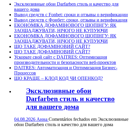
Эксклюзивные обои Darfarben стиль и качество для
вашего дома
Вывод средств с Fonbet: сроки и отзывы о верификации
Вывод средств с Фонбет: сроки, отзывы и верификация
ЕКОНОМІКА ДОФАМІНОВОГО ШОПІНГУ: ЯК
ЗАОЩАДЖУВАТИ, НІЧОГО НЕ КУПУЮЧИ
ЕКОНОМІКА ДОФАМІНОВОГО ШОПІНГУ: ЯК
ЗАОЩАДЖУВАТИ, НІЧОГО НЕ КУПУЮЧИ
ЩО ТАКЕ ДОФАМІНОВИЙ САЙТ?
ЩО ТАКЕ ДОФАМІНОВИЙ САЙТ?
Ускорьте свой сайт с DAITRES: Оптимизация
производительности и безопасности веб-проектов
DAITRES: Автоматизация и Оптимизация Бизнес-
Процессов
ЩО КРАЩЕ – КЛОД КОД ЧИ ОПЕНКОД?
Эксклюзивные обои
Darfarben стиль и качество
для вашего дома
04.08.2026
Анна
Comentários fechados
em Эксклюзивные
обои Darfarben стиль и качество для вашего дома