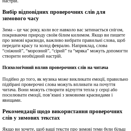
настрій.
Вибір відповідних проверочних слів для
зимового часу
Зима – це час року, коли все навколо вас затинається снігом,
покриваючи природу своїм білим килимом. Якщо ви пишете
про зимові краєвиди, важливо вибрати правильні слова, щоб
передати красу та холод февралю. Наприклад, слова
“сніжний”, “морозний”, “сірий” та “мряка” можуть допомогти
створити необхідний настрій.
Психологічний вплив проверочних слів на читача
Подібно до того, як музика може викликати емоції, правильно
підібрані проверочні слова можуть впливати на почуття
читача. Вони можуть створити відчуття тепла у серці або
посилювати емоції, пов’язані з зимовими краєвидами і
явищами.
Рекомендації щодо використання проверочних
слів у зимових текстах
Якщо ви хочете, щоб ваші тексти про зимові теми були більш