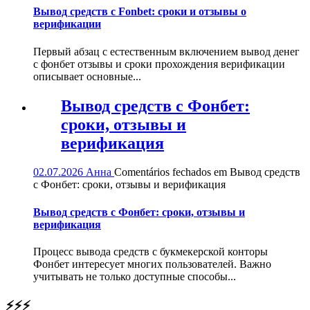
Вывод средств с Fonbet: сроки и отзывы о
верификации
Первый абзац с естественным включением вывод денег
с фонбет отзывы и сроки прохождения верификации
описывает основные...
Вывод средств с Фонбет:
сроки, отзывы и
верификация
02.07.2026
Анна
Comentários fechados
em Вывод средств
с Фонбет: сроки, отзывы и верификация
Вывод средств с Фонбет: сроки, отзывы и
верификация
Процесс вывода средств с букмекерской конторы
Фонбет интересует многих пользователей. Важно
учитывать не только доступные способы...
⚡⚡⚡