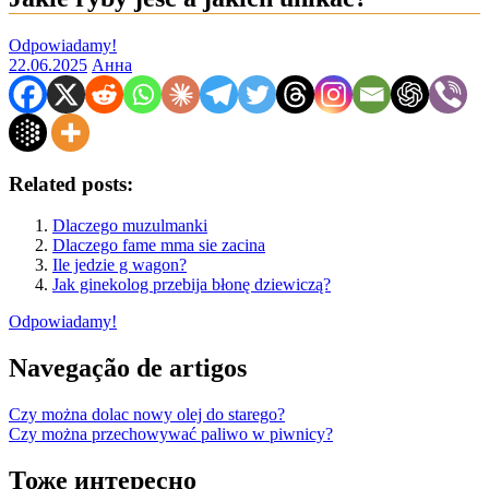
Odpowiadamy!
22.06.2025
Анна
Related posts:
Dlaczego muzulmanki
Dlaczego fame mma sie zacina
Ile jedzie g wagon?
Jak ginekolog przebija błonę dziewiczą?
Odpowiadamy!
Navegação de artigos
Czy można dolac nowy olej do starego?
Czy można przechowywać paliwo w piwnicy?
Тоже интересно