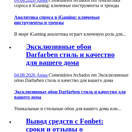
09.08.2026
Анна
Comentários fechados
em Аналитика
спроса в iGaming: ключевые инструменты и тренды
Аналитика спроса в iGaming: ключевые
инструменты и тренды
В мире iGaming аналитика играет ключевую роль для...
Эксклюзивные обои
Darfarben стиль и качество
для вашего дома
04.08.2026
Анна
Comentários fechados
em Эксклюзивные
обои Darfarben стиль и качество для вашего дома
Эксклюзивные обои Darfarben стиль и качество для
вашего дома
Уникальные и стильные обои для вашего дома или...
Вывод средств с Fonbet:
сроки и отзывы о