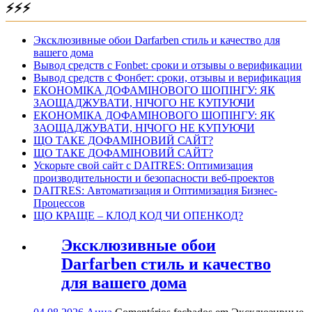
⚡⚡⚡
Эксклюзивные обои Darfarben стиль и качество для
вашего дома
Вывод средств с Fonbet: сроки и отзывы о верификации
Вывод средств с Фонбет: сроки, отзывы и верификация
ЕКОНОМІКА ДОФАМІНОВОГО ШОПІНГУ: ЯК
ЗАОЩАДЖУВАТИ, НІЧОГО НЕ КУПУЮЧИ
ЕКОНОМІКА ДОФАМІНОВОГО ШОПІНГУ: ЯК
ЗАОЩАДЖУВАТИ, НІЧОГО НЕ КУПУЮЧИ
ЩО ТАКЕ ДОФАМІНОВИЙ САЙТ?
ЩО ТАКЕ ДОФАМІНОВИЙ САЙТ?
Ускорьте свой сайт с DAITRES: Оптимизация
производительности и безопасности веб-проектов
DAITRES: Автоматизация и Оптимизация Бизнес-
Процессов
ЩО КРАЩЕ – КЛОД КОД ЧИ ОПЕНКОД?
Эксклюзивные обои
Darfarben стиль и качество
для вашего дома