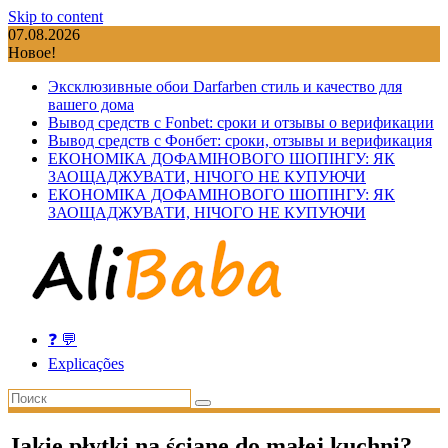
Skip to content
07.08.2026
Новое!
Эксклюзивные обои Darfarben стиль и качество для
вашего дома
Вывод средств с Fonbet: сроки и отзывы о верификации
Вывод средств с Фонбет: сроки, отзывы и верификация
ЕКОНОМІКА ДОФАМІНОВОГО ШОПІНГУ: ЯК
ЗАОЩАДЖУВАТИ, НІЧОГО НЕ КУПУЮЧИ
ЕКОНОМІКА ДОФАМІНОВОГО ШОПІНГУ: ЯК
ЗАОЩАДЖУВАТИ, НІЧОГО НЕ КУПУЮЧИ
❓ 💬
Explicações
Jakie płytki na ścianę do małej kuchni?