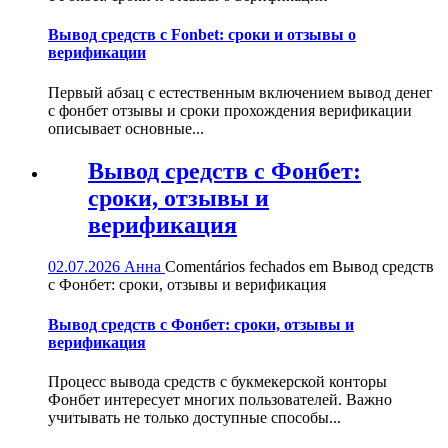
Вывод средств с Fonbet: сроки и отзывы о
верификации
Первый абзац с естественным включением вывод денег
с фонбет отзывы и сроки прохождения верификации
описывает основные...
Вывод средств с Фонбет:
сроки, отзывы и
верификация
02.07.2026
Анна
Comentários fechados
em Вывод средств
с Фонбет: сроки, отзывы и верификация
Вывод средств с Фонбет: сроки, отзывы и
верификация
Процесс вывода средств с букмекерской конторы
Фонбет интересует многих пользователей. Важно
учитывать не только доступные способы...