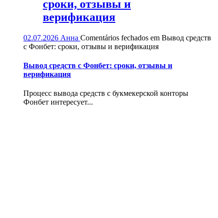
сроки, отзывы и
верификация
02.07.2026
Анна
Comentários fechados
em Вывод средств
с Фонбет: сроки, отзывы и верификация
Вывод средств с Фонбет: сроки, отзывы и
верификация
Процесс вывода средств с букмекерской конторы
Фонбет интересует...