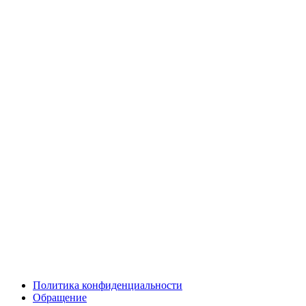
Политика конфиденциальности
Обращение