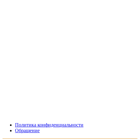
Политика конфиденциальности
Обращение