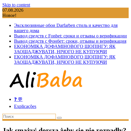
Skip to content
07.08.2026
Новое!
Эксклюзивные обои Darfarben стиль и качество для
вашего дома
Вывод средств с Fonbet: сроки и отзывы о верификации
Вывод средств с Фонбет: сроки, отзывы и верификация
ЕКОНОМІКА ДОФАМІНОВОГО ШОПІНГУ: ЯК
ЗАОЩАДЖУВАТИ, НІЧОГО НЕ КУПУЮЧИ
ЕКОНОМІКА ДОФАМІНОВОГО ШОПІНГУ: ЯК
ЗАОЩАДЖУВАТИ, НІЧОГО НЕ КУПУЮЧИ
❓ 💬
Explicações
Jak smażyć dorsza żeby się nie rozpadły?