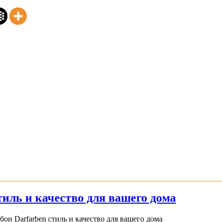
иль и качество для вашего дома
и Darfarben стиль и качество для вашего дома