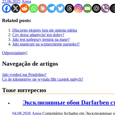
22.06.2025
Анна
Related posts:
Dlaczego ekspres jura nie spienia mleka
Czy dorsz atlantycki jest dobry?
Jaki jest najlepszy trening na masę?
Jaki manicure na wzmocnienie paznokci?
Odpowiadamy!
Navegação de artigos
Jaki symbol ma Pendolino?
Co ile kilometrów się wypala filtr cząstek stałych?
Тоже интересно
Эксклюзивные обои Darfarben ст
04.08.2026
Анна
Comentários fechados
em Эксклюзивные обо