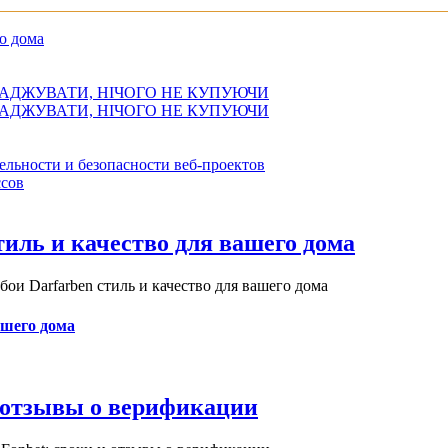
о дома
АДЖУВАТИ, НІЧОГО НЕ КУПУЮЧИ
АДЖУВАТИ, НІЧОГО НЕ КУПУЮЧИ
ельности и безопасности веб-проектов
сов
иль и качество для вашего дома
и Darfarben стиль и качество для вашего дома
ашего дома
и отзывы о верификации