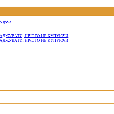
о дома
АДЖУВАТИ, НІЧОГО НЕ КУПУЮЧИ
АДЖУВАТИ, НІЧОГО НЕ КУПУЮЧИ