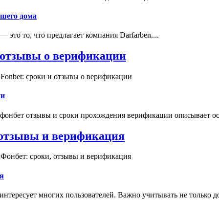
ашего дома
это то, что предлагает компания Darfarben....
и отзывы о верификации
Fonbet: сроки и отзывы о верификации
ии
 фонбет отзывы и сроки прохождения верификации описывает ос
, отзывы и верификация
 Фонбет: сроки, отзывы и верификация
я
интересует многих пользователей. Важно учитывать не только д