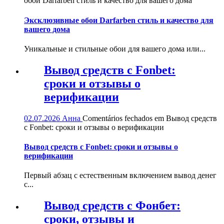
обои Darfarben стиль и качество для вашего дома
Эксклюзивные обои Darfarben стиль и качество для
вашего дома
Уникальные и стильные обои для вашего дома или...
Вывод средств с Fonbet:
сроки и отзывы о
верификации
02.07.2026
Анна
Comentários fechados
em Вывод средств
с Fonbet: сроки и отзывы о верификации
Вывод средств с Fonbet: сроки и отзывы о
верификации
Первый абзац с естественным включением вывод денег
с...
Вывод средств с Фонбет:
сроки, отзывы и