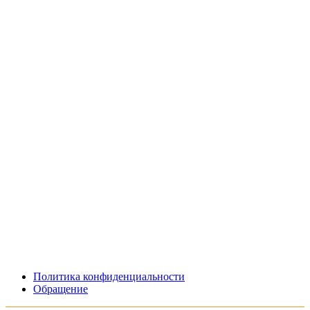
Политика конфиденциальности
Обращение