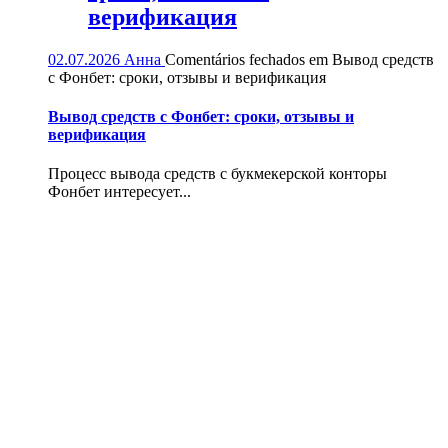
верификация
02.07.2026
Анна
Comentários fechados
em Вывод средств
с Фонбет: сроки, отзывы и верификация
Вывод средств с Фонбет: сроки, отзывы и
верификация
Процесс вывода средств с букмекерской конторы
Фонбет интересует...