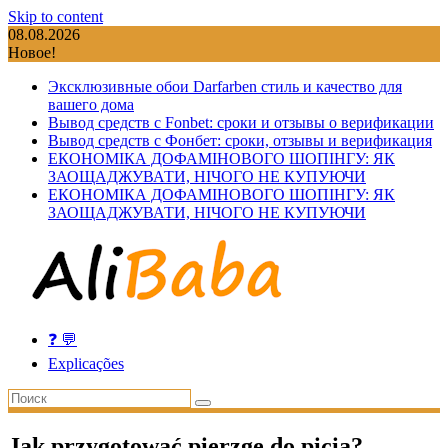
Skip to content
08.08.2026
Новое!
Эксклюзивные обои Darfarben стиль и качество для
вашего дома
Вывод средств с Fonbet: сроки и отзывы о верификации
Вывод средств с Фонбет: сроки, отзывы и верификация
ЕКОНОМІКА ДОФАМІНОВОГО ШОПІНГУ: ЯК
ЗАОЩАДЖУВАТИ, НІЧОГО НЕ КУПУЮЧИ
ЕКОНОМІКА ДОФАМІНОВОГО ШОПІНГУ: ЯК
ЗАОЩАДЖУВАТИ, НІЧОГО НЕ КУПУЮЧИ
❓ 💬
Explicações
Jak przygotować pierzgę do picia?