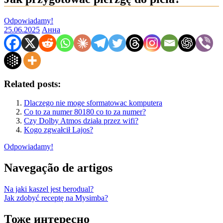
Odpowiadamy!
25.06.2025
Анна
Related posts:
Dlaczego nie moge sformatowac komputera
Co to za numer 80180 co to za numer?
Czy Dolby Atmos działa przez wifi?
Kogo zgwałcił Lajos?
Odpowiadamy!
Navegação de artigos
Na jaki kaszel jest berodual?
Jak zdobyć receptę na Mysimba?
Тоже интересно