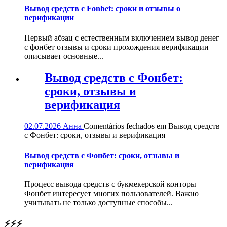
Вывод средств с Fonbet: сроки и отзывы о
верификации
Первый абзац с естественным включением вывод денег
с фонбет отзывы и сроки прохождения верификации
описывает основные...
Вывод средств с Фонбет:
сроки, отзывы и
верификация
02.07.2026
Анна
Comentários fechados
em Вывод средств
с Фонбет: сроки, отзывы и верификация
Вывод средств с Фонбет: сроки, отзывы и
верификация
Процесс вывода средств с букмекерской конторы
Фонбет интересует многих пользователей. Важно
учитывать не только доступные способы...
⚡⚡⚡