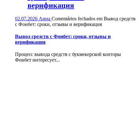
верификация
02.07.2026
Анна
Comentários fechados
em Вывод средств
с Фонбет: сроки, отзывы и верификация
Вывод средств с Фонбет: сроки, отзывы и
верификация
Процесс вывода средств с букмекерской конторы
Фонбет интересует...