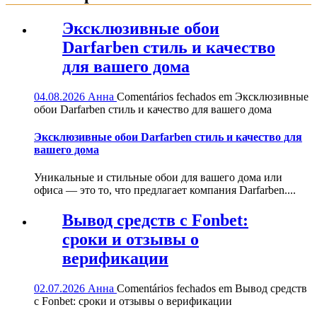
Эксклюзивные обои
Darfarben стиль и качество
для вашего дома
04.08.2026
Анна
Comentários fechados
em Эксклюзивные
обои Darfarben стиль и качество для вашего дома
Эксклюзивные обои Darfarben стиль и качество для
вашего дома
Уникальные и стильные обои для вашего дома или
офиса — это то, что предлагает компания Darfarben....
Вывод средств с Fonbet:
сроки и отзывы о
верификации
02.07.2026
Анна
Comentários fechados
em Вывод средств
с Fonbet: сроки и отзывы о верификации