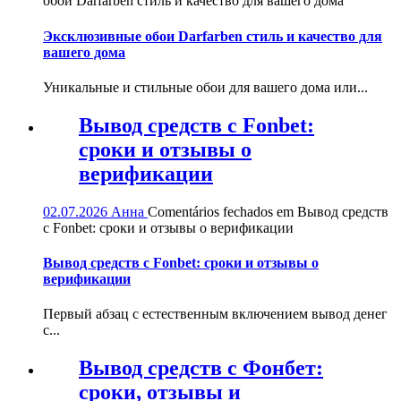
обои Darfarben стиль и качество для вашего дома
Эксклюзивные обои Darfarben стиль и качество для
вашего дома
Уникальные и стильные обои для вашего дома или...
Вывод средств с Fonbet:
сроки и отзывы о
верификации
02.07.2026
Анна
Comentários fechados
em Вывод средств
с Fonbet: сроки и отзывы о верификации
Вывод средств с Fonbet: сроки и отзывы о
верификации
Первый абзац с естественным включением вывод денег
с...
Вывод средств с Фонбет:
сроки, отзывы и