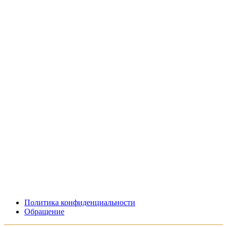
Политика конфиденциальности
Обращение