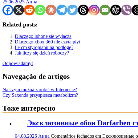
25.06.2025
Анна
Related posts:
Dlaczego iphone sie wylacza
Dlaczego xbox 360 nie czyta płyt
Ile cm styropianu na podłogę?
Jak liczy się dzień roboczy?
Odpowiadamy!
Navegação de artigos
Na czym można zarobić w Internecie?
Czy Saxenda przyspiesza metabolizm?
Тоже интересно
Эксклюзивные обои Darfarben ст
04.08.2026
Анна
Comentários fechados
em Эксклюзивные обо