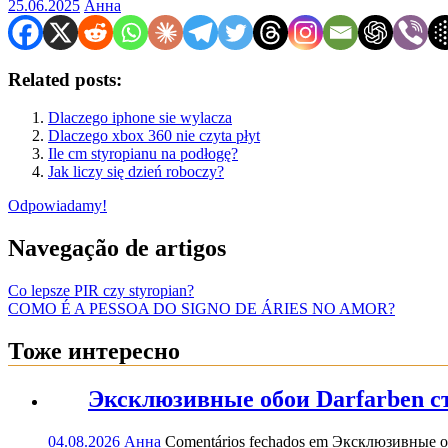
25.06.2025
Анна
Related posts:
Dlaczego iphone sie wylacza
Dlaczego xbox 360 nie czyta płyt
Ile cm styropianu na podłogę?
Jak liczy się dzień roboczy?
Odpowiadamy!
Navegação de artigos
Co lepsze PIR czy styropian?
COMO É A PESSOA DO SIGNO DE ÁRIES NO AMOR?
Тоже интересно
Эксклюзивные обои Darfarben ст
04.08.2026
Анна
Comentários fechados
em Эксклюзивные обо