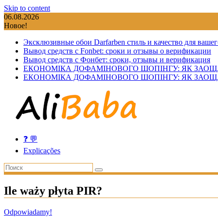
Skip to content
06.08.2026
Новое!
Эксклюзивные обои Darfarben стиль и качество для вашег
Вывод средств с Fonbet: сроки и отзывы о верификации
Вывод средств с Фонбет: сроки, отзывы и верификация
ЕКОНОМІКА ДОФАМІНОВОГО ШОПІНГУ: ЯК ЗАОЩ
ЕКОНОМІКА ДОФАМІНОВОГО ШОПІНГУ: ЯК ЗАОЩ
❓ 💬
Explicações
Ile waży płyta PIR?
Odpowiadamy!