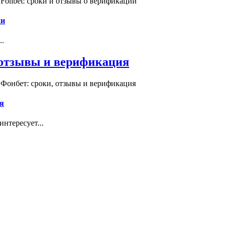
Fonbet: сроки и отзывы о верификации
ии
..
, отзывы и верификация
 Фонбет: сроки, отзывы и верификация
я
нтересует...