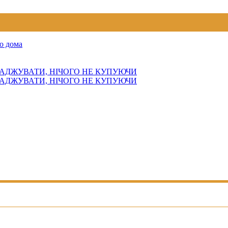
о дома
АДЖУВАТИ, НІЧОГО НЕ КУПУЮЧИ
АДЖУВАТИ, НІЧОГО НЕ КУПУЮЧИ