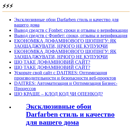
⚡⚡⚡
Эксклюзивные обои Darfarben стиль и качество для
вашего дома
Вывод средств с Fonbet: сроки и отзывы о верификации
Вывод средств с Фонбет: сроки, отзывы и верификация
ЕКОНОМІКА ДОФАМІНОВОГО ШОПІНГУ: ЯК
ЗАОЩАДЖУВАТИ, НІЧОГО НЕ КУПУЮЧИ
ЕКОНОМІКА ДОФАМІНОВОГО ШОПІНГУ: ЯК
ЗАОЩАДЖУВАТИ, НІЧОГО НЕ КУПУЮЧИ
ЩО ТАКЕ ДОФАМІНОВИЙ САЙТ?
ЩО ТАКЕ ДОФАМІНОВИЙ САЙТ?
Ускорьте свой сайт с DAITRES: Оптимизация
производительности и безопасности веб-проектов
DAITRES: Автоматизация и Оптимизация Бизнес-
Процессов
ЩО КРАЩЕ – КЛОД КОД ЧИ ОПЕНКОД?
Эксклюзивные обои
Darfarben стиль и качество
для вашего дома