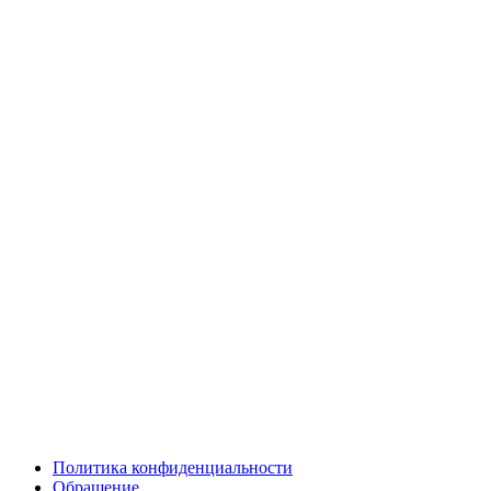
Политика конфиденциальности
Обращение