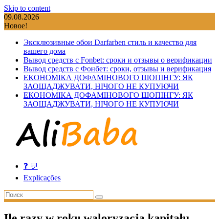
Skip to content
09.08.2026
Новое!
Эксклюзивные обои Darfarben стиль и качество для
вашего дома
Вывод средств с Fonbet: сроки и отзывы о верификации
Вывод средств с Фонбет: сроки, отзывы и верификация
ЕКОНОМІКА ДОФАМІНОВОГО ШОПІНГУ: ЯК
ЗАОЩАДЖУВАТИ, НІЧОГО НЕ КУПУЮЧИ
ЕКОНОМІКА ДОФАМІНОВОГО ШОПІНГУ: ЯК
ЗАОЩАДЖУВАТИ, НІЧОГО НЕ КУПУЮЧИ
❓ 💬
Explicações
Ile razy w roku waloryzacja kapitału