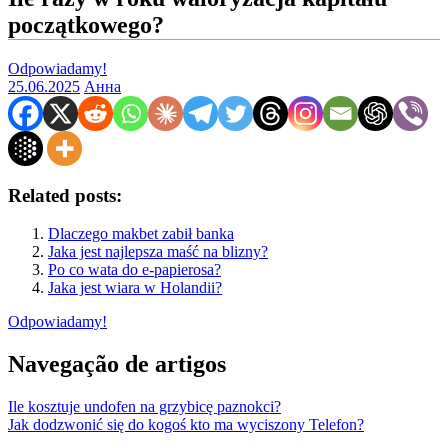
początkowego?
Odpowiadamy!
25.06.2025
Анна
Related posts:
Dlaczego makbet zabił banka
Jaka jest najlepsza maść na blizny?
Po co wata do e-papierosa?
Jaka jest wiara w Holandii?
Odpowiadamy!
Navegação de artigos
Ile kosztuje undofen na grzybicę paznokci?
Jak dodzwonić się do kogoś kto ma wyciszony Telefon?