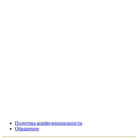
Политика конфиденциальности
Обращение