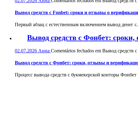
02.07.2026
Анна
Comentários fechados
em Вывод средств с 
Вывод средств с Fonbet: сроки и отзывы о верификац
Первый абзац с естественным включением вывод денег с.
Вывод средств с Фонбет: сроки
02.07.2026
Анна
Comentários fechados
em Вывод средств с
Вывод средств с Фонбет: сроки, отзывы и верификаци
Процесс вывода средств с букмекерской конторы Фонбет и