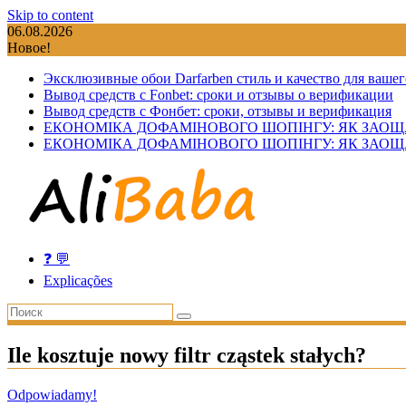
Skip to content
06.08.2026
Новое!
Эксклюзивные обои Darfarben стиль и качество для вашег
Вывод средств с Fonbet: сроки и отзывы о верификации
Вывод средств с Фонбет: сроки, отзывы и верификация
ЕКОНОМІКА ДОФАМІНОВОГО ШОПІНГУ: ЯК ЗАОЩ
ЕКОНОМІКА ДОФАМІНОВОГО ШОПІНГУ: ЯК ЗАОЩ
❓ 💬
Explicações
Ile kosztuje nowy filtr cząstek stałych?
Odpowiadamy!