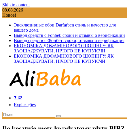
Skip to content
08.08.2026
Новое!
Эксклюзивные обои Darfarben стиль и качество для
вашего дома
Вывод средств с Fonbet: сроки и отзывы о верификации
Вывод средств с Фонбет: сроки, отзывы и верификация
ЕКОНОМІКА ДОФАМІНОВОГО ШОПІНГУ: ЯК
ЗАОЩАДЖУВАТИ, НІЧОГО НЕ КУПУЮЧИ
ЕКОНОМІКА ДОФАМІНОВОГО ШОПІНГУ: ЯК
ЗАОЩАДЖУВАТИ, НІЧОГО НЕ КУПУЮЧИ
❓ 💬
Explicações
Ile kosztuje metr kwadratowy płyty PIR?