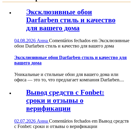
Эксклюзивные обои
Darfarben стиль и качество
для вашего дома
04.08.2026
Анна
Comentários fechados
em Эксклюзивные
обои Darfarben стиль и качество для вашего дома
Эксклюзивные обои Darfarben стиль и качество для
вашего дома
Уникальные и стильные обои для вашего дома или
офиса — это то, что предлагает компания Darfarben....
Вывод средств с Fonbet:
сроки и отзывы о
верификации
02.07.2026
Анна
Comentários fechados
em Вывод средств
с Fonbet: сроки и отзывы о верификации