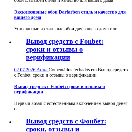
обои Darfarben стиль и качество для вашего дома
Эксклюзивные обои Darfarben стиль и качество для
вашего дома
Уникальные и стильные обои для вашего дома или...
Вывод средств с Fonbet:
сроки и отзывы о
верификации
02.07.2026
Анна
Comentários fechados
em Вывод средств
с Fonbet: сроки и отзывы о верификации
Вывод средств с Fonbet: сроки и отзывы о
верификации
Первый абзац с естественным включением вывод денег
с...
Вывод средств с Фонбет:
сроки, отзывы и