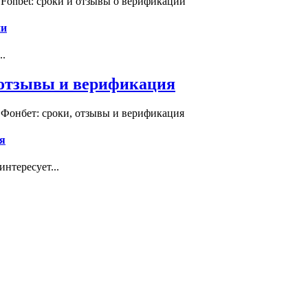
Fonbet: сроки и отзывы о верификации
ии
..
, отзывы и верификация
 Фонбет: сроки, отзывы и верификация
я
нтересует...