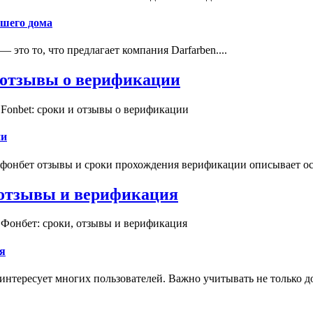
ашего дома
это то, что предлагает компания Darfarben....
и отзывы о верификации
Fonbet: сроки и отзывы о верификации
ии
 фонбет отзывы и сроки прохождения верификации описывает ос
, отзывы и верификация
 Фонбет: сроки, отзывы и верификация
я
интересует многих пользователей. Важно учитывать не только д