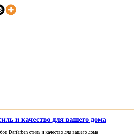
иль и качество для вашего дома
и Darfarben стиль и качество для вашего дома