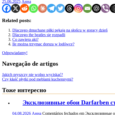
25.06.2025
Анна
Related posts:
Dlaczego dmuchane piłki pękają na słońcu w gorący dzień
Dlaczego the beatles się rozpadli
Co zawiera akt?
Ile można trzymac dorsza w lodówce?
Odpowiadamy!
Navegação de artigos
Jakich pryszczy nie wolno wyciskać?
Czy kłaść płytki pod meblami kuchennymi?
Тоже интересно
Эксклюзивные обои Darfarben ст
04.08.2026
Анна
Comentários fechados
em Эксклюзивные обо