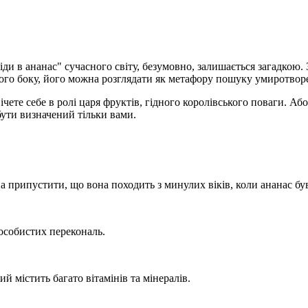
іди в ананас" сучасного світу, безумовно, залишається загадкою.
ншого боку, його можна розглядати як метафору пошуку умиротво
ете себе в ролі царя фруктів, гідного королівського поваги. Або 
бути визначений тільки вами.
на припустити, що вона походить з минулих віків, коли ананас бу
 особистих перекональ.
ий містить багато вітамінів та мінералів.