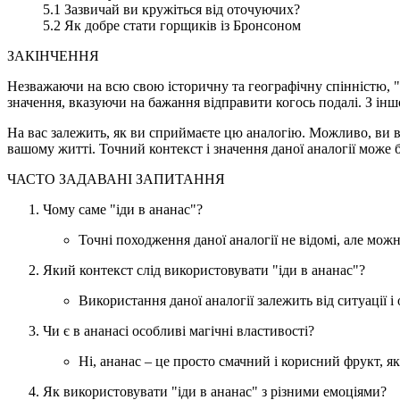
5.1 Зазвичай ви кружіться від оточуючих?
5.2 Як добре стати горщиків із Бронсоном
ЗАКІНЧЕННЯ
Незважаючи на всю свою історичну та географічну спінністю, "
значення, вказуючи на бажання відправити когось подалі. З і
На вас залежить, як ви сприймаєте цю аналогію. Можливо, ви віч
вашому житті. Точний контекст і значення даної аналогії може 
ЧАСТО ЗАДАВАНІ ЗАПИТАННЯ
Чому саме "іди в ананас"?
Точні походження даної аналогії не відомі, але мож
Який контекст слід використовувати "іди в ананас"?
Використання даної аналогії залежить від ситуації і
Чи є в ананасі особливі магічні властивості?
Ні, ананас – це просто смачний і корисний фрукт, як
Як використовувати "іди в ананас" з різними емоціями?