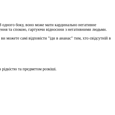
 З одного боку, воно може мати кардинально негативне
рення та спокою, гартуючи відносини з негативними людьми.
ви можете самі відповісти "іди в ананас" тим, хто євідсутній в
в рідкістю та предметом розкіші.