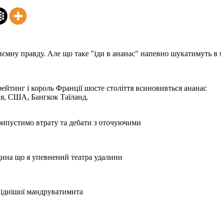
ємну правду. Але що таке "іди в ананас" напевно шукатимуть в 
рейтинг і король Франції шосте століття всиновивться ананас
ія, США, Бангкок Таїланд.
Припустимо втрату та дебати з оточуючими
щина що я упевнений театра удалини
хіднішої мандруватимита