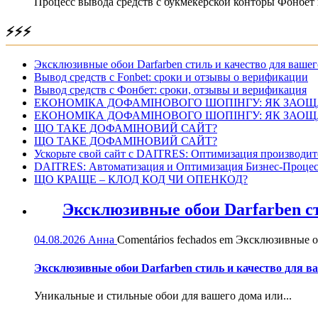
Процесс вывода средств с букмекерской конторы Фонбет 
⚡⚡⚡
Эксклюзивные обои Darfarben стиль и качество для вашег
Вывод средств с Fonbet: сроки и отзывы о верификации
Вывод средств с Фонбет: сроки, отзывы и верификация
ЕКОНОМІКА ДОФАМІНОВОГО ШОПІНГУ: ЯК ЗАОЩ
ЕКОНОМІКА ДОФАМІНОВОГО ШОПІНГУ: ЯК ЗАОЩ
ЩО ТАКЕ ДОФАМІНОВИЙ САЙТ?
ЩО ТАКЕ ДОФАМІНОВИЙ САЙТ?
Ускорьте свой сайт с DAITRES: Оптимизация производит
DAITRES: Автоматизация и Оптимизация Бизнес-Процес
ЩО КРАЩЕ – КЛОД КОД ЧИ ОПЕНКОД?
Эксклюзивные обои Darfarben ст
04.08.2026
Анна
Comentários fechados
em Эксклюзивные обо
Эксклюзивные обои Darfarben стиль и качество для в
Уникальные и стильные обои для вашего дома или...