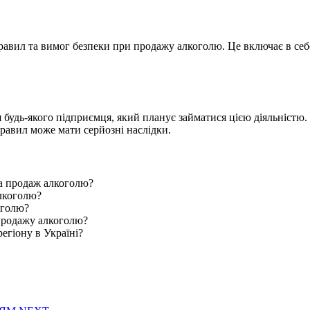
равил та вимог безпеки при продажу алкоголю. Це включає в себе
будь-якого підприємця, який планує займатися цією діяльністю.
равил може мати серйозні наслідки.
на продаж алкоголю?
лкоголю?
оголю?
 продажу алкоголю?
егіону в Україні?