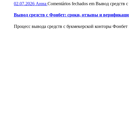
02.07.2026
Анна
Comentários fechados
em Вывод средств с
Вывод средств с Фонбет: сроки, отзывы и верификаци
Процесс вывода средств с букмекерской конторы Фонбет и