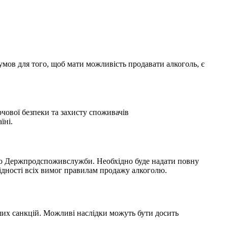
умов для того, щоб мати можливість продавати алкоголь, є
рчової безпеки та захисту споживачів
їні.
 до Держпродспоживслужби. Необхідно буде надати повну
відності всіх вимог правилам продажу алкоголю.
нших санкцій. Можливі наслідки можуть бути досить