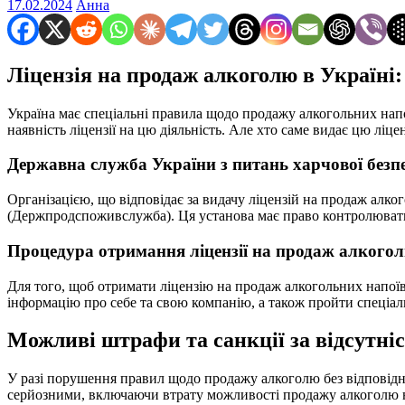
17.02.2024
Анна
Ліцензія на продаж алкоголю в Україні
Україна має спеціальні правила щодо продажу алкогольних напо
наявність ліцензії на цю діяльність. Але хто саме видає цю ліц
Державна служба України з питань харчової безпе
Організацією, що відповідає за видачу ліцензій на продаж алко
(Держпродспоживслужба). Ця установа має право контролювати
Процедура отримання ліцензії на продаж алкого
Для того, щоб отримати ліцензію на продаж алкогольних напо
інформацію про себе та свою компанію, а також пройти спеціал
Можливі штрафи та санкції за відсутніс
У разі порушення правил щодо продажу алкоголю без відповідно
серйозними, включаючи втрату можливості продажу алкоголю на