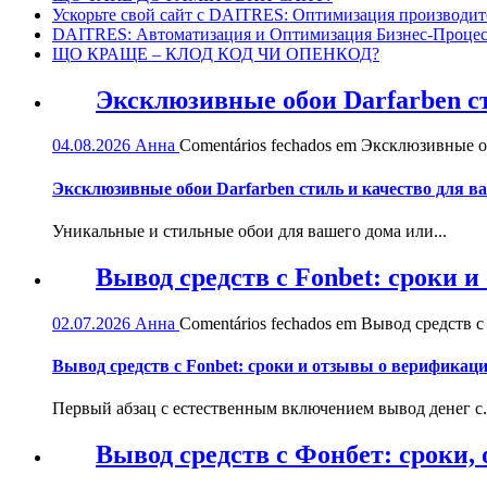
Ускорьте свой сайт с DAITRES: Оптимизация производит
DAITRES: Автоматизация и Оптимизация Бизнес-Процес
ЩО КРАЩЕ – КЛОД КОД ЧИ ОПЕНКОД?
Эксклюзивные обои Darfarben ст
04.08.2026
Анна
Comentários fechados
em Эксклюзивные обо
Эксклюзивные обои Darfarben стиль и качество для в
Уникальные и стильные обои для вашего дома или...
Вывод средств с Fonbet: сроки 
02.07.2026
Анна
Comentários fechados
em Вывод средств с 
Вывод средств с Fonbet: сроки и отзывы о верификац
Первый абзац с естественным включением вывод денег с.
Вывод средств с Фонбет: сроки