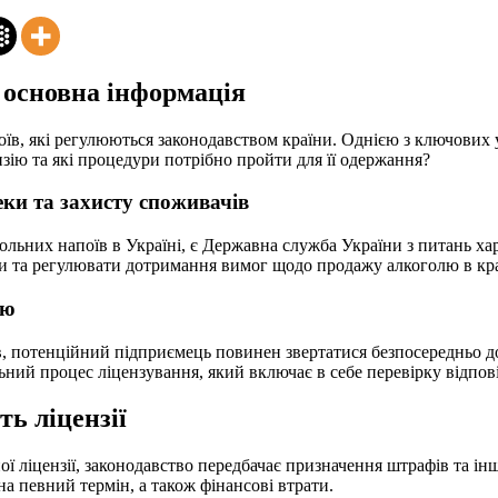
: основна інформація
їв, які регулюються законодавством країни. Однією з ключових 
ензію та які процедури потрібно пройти для її одержання?
ки та захисту споживачів
гольних напоїв в Україні, є Державна служба України з питань ха
 та регулювати дотримання вимог щодо продажу алкоголю в кра
лю
їв, потенційний підприємець повинен звертатися безпосередньо
ьний процес ліцензування, який включає в себе перевірку відпо
ть ліцензії
ї ліцензії, законодавство передбачає призначення штрафів та і
 певний термін, а також фінансові втрати.