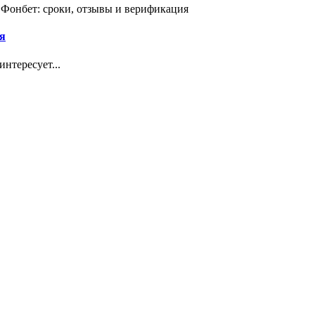
 Фонбет: сроки, отзывы и верификация
я
нтересует...