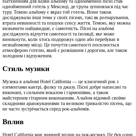
Натхненням для назви альбому та однойменної пісні став
однойменний готель у Мексиці, де група зупинялася під час
туру. Темою альбому є якраз той готель. Вони також
досліджували інші теми у своїх піснях, такі як розчарування,
втрата невинності та пошуки сенсу життя. Темою, яку можна
визначити найшвидше, є самотність. Пісні на альбомі
досліджують відчуття самотності та ізоляції, яке може
виникнути, коли хтось подорожує один або перебуває в
незнайомому місці. Це почуття самотності посилюється
атмосферою готелю, який є розкішним і дорогим, але також
холодним і відчуженим.
Стиль музики
Музика в альбомі Hotel California — це класичний рок з
елементами кантрі, фолку та джазу. Пісні добре написані та
виконані, з сильним вокалом і гармоніями, а також
майстерним гітарним виконанням. Альбом відомий своїми
складними аранжуваннями та великою тривалістю пісень, що
не часто зустрічається серед рок-альбомів.
Вплив
Hotel California мав значний вплив на рок-музику. Це був один