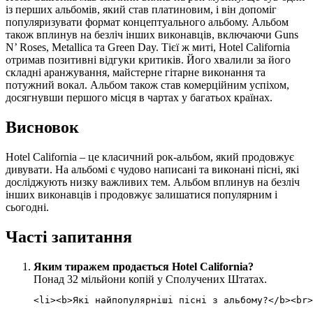
із перших альбомів, який став платиновим, і він допоміг
популяризувати формат концептуального альбому. Альбом
також вплинув на безліч інших виконавців, включаючи Guns
N’ Roses, Metallica та Green Day. Тієї ж миті, Hotel California
отримав позитивні відгуки критиків. Його хвалили за його
складні аранжування, майстерне гітарне виконання та
потужний вокал. Альбом також став комерційним успіхом,
досягнувши першого місця в чартах у багатьох країнах.
Висновок
Hotel California – це класичний рок-альбом, який продовжує
дивувати. На альбомі є чудово написані та виконані пісні, які
досліджують низку важливих тем. Альбом вплинув на безліч
інших виконавців і продовжує залишатися популярним і
сьогодні.
Часті запитання
Яким тиражем продається Hotel California?
Понад 32 мільйони копій у Сполучених Штатах.
<li><b>Які найпопулярніші пісні з альбому?</b><br>