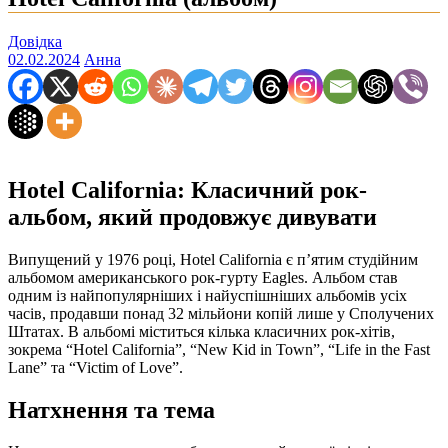
Довідка
02.02.2024
Анна
Hotel California: Класичний рок-
альбом, який продовжує дивувати
Випущений у 1976 році, Hotel California є п’ятим студійним
альбомом американського рок-гурту Eagles. Альбом став
одним із найпопулярніших і найуспішніших альбомів усіх
часів, продавши понад 32 мільйони копій лише у Сполучених
Штатах. В альбомі міститься кілька класичних рок-хітів,
зокрема “Hotel California”, “New Kid in Town”, “Life in the Fast
Lane” та “Victim of Love”.
Натхнення та тема