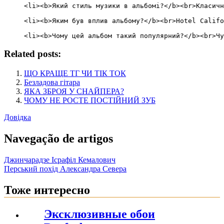
<li><b>Який стиль музики в альбомі?</b><br>Класичн
<li><b>Яким був вплив альбому?</b><br>Hotel Califo
Related posts:
ЩО КРАЩЕ ТГ ЧИ ТІК ТОК
Безладова гітара
ЯКА ЗБРОЯ У СНАЙПЕРА?
ЧОМУ НЕ РОСТЕ ПОСТІЙНИЙ ЗУБ
Довідка
Navegação de artigos
Джинчарадзе Ісрафіл Кемалович
Перський похід Александра Севера
Тоже интересно
Эксклюзивные обои