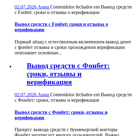
02.07.2026
Анна
Comentários fechados
em Вывод средств
с Fonbet: сроки и отзывы о верификации
Вывод средств с Fonbet: сроки и отзывы о
верификации
Первый абзац с естественным включением вывод денег
с фонбет отзывы и сроки прохождения верификации
описывает основные...
Вывод средств с Фонбет:
сроки, отзывы и
верификация
02.07.2026
Анна
Comentários fechados
em Вывод средств
с Фонбет: сроки, отзывы и верификация
Вывод средств с Фонбет: сроки, отзывы и
верификация
Процесс вывода средств с букмекерской конторы
Фонбет интересует многих пользователей. Важно