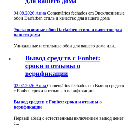
для вашего дома
04.08.2026
Анна
Comentários fechados
em Эксклюзивные
обои Darfarben стиль и качество для вашего дома
Эксклюзивные обои Darfarben стиль и качество для
вашего дома
Уникальные и стильные обои для вашего дома или...
Вывод средств с Fonbet:
сроки и отзывы о
верификации
02.07.2026
Анна
Comentários fechados
em Вывод средств
с Fonbet: сроки и отзывы о верификации
Вывод средств с Fonbet: сроки и отзывы о
верификации
Первый абзац с естественным включением вывод денег
с...