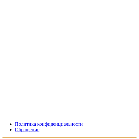
Политика конфиденциальности
Обращение