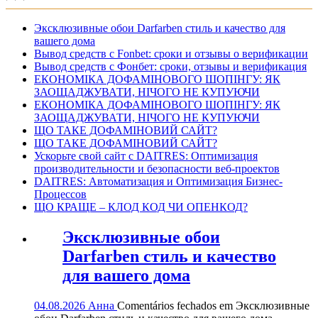
Эксклюзивные обои Darfarben стиль и качество для
вашего дома
Вывод средств с Fonbet: сроки и отзывы о верификации
Вывод средств с Фонбет: сроки, отзывы и верификация
ЕКОНОМІКА ДОФАМІНОВОГО ШОПІНГУ: ЯК
ЗАОЩАДЖУВАТИ, НІЧОГО НЕ КУПУЮЧИ
ЕКОНОМІКА ДОФАМІНОВОГО ШОПІНГУ: ЯК
ЗАОЩАДЖУВАТИ, НІЧОГО НЕ КУПУЮЧИ
ЩО ТАКЕ ДОФАМІНОВИЙ САЙТ?
ЩО ТАКЕ ДОФАМІНОВИЙ САЙТ?
Ускорьте свой сайт с DAITRES: Оптимизация
производительности и безопасности веб-проектов
DAITRES: Автоматизация и Оптимизация Бизнес-
Процессов
ЩО КРАЩЕ – КЛОД КОД ЧИ ОПЕНКОД?
Эксклюзивные обои
Darfarben стиль и качество
для вашего дома
04.08.2026
Анна
Comentários fechados
em Эксклюзивные