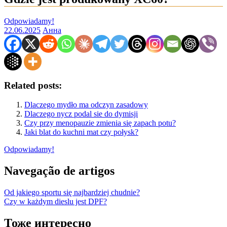
Odpowiadamy!
22.06.2025
Анна
Related posts:
Dlaczego mydło ma odczyn zasadowy
Dlaczego nycz podal sie do dymisji
Czy przy menopauzie zmienia się zapach potu?
Jaki blat do kuchni mat czy połysk?
Odpowiadamy!
Navegação de artigos
Od jakiego sportu się najbardziej chudnie?
Czy w każdym dieslu jest DPF?
Тоже интересно