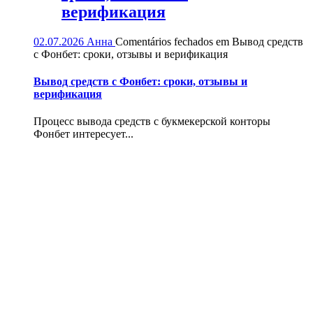
верификация
02.07.2026
Анна
Comentários fechados
em Вывод средств
с Фонбет: сроки, отзывы и верификация
Вывод средств с Фонбет: сроки, отзывы и
верификация
Процесс вывода средств с букмекерской конторы
Фонбет интересует...