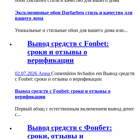
обои Darfarben стиль и качество для вашего дома
Эксклюзивные обои Darfarben стиль и качество для
вашего дома
Уникальные и стильные обои для вашего дома или...
Вывод средств с Fonbet:
сроки и отзывы о
верификации
02.07.2026
Анна
Comentários fechados
em Вывод средств
с Fonbet: сроки и отзывы о верификации
Вывод средств с Fonbet: сроки и отзывы о
верификации
Первый абзац с естественным включением вывод денег
с...
Вывод средств с Фонбет:
сроки, отзывы и