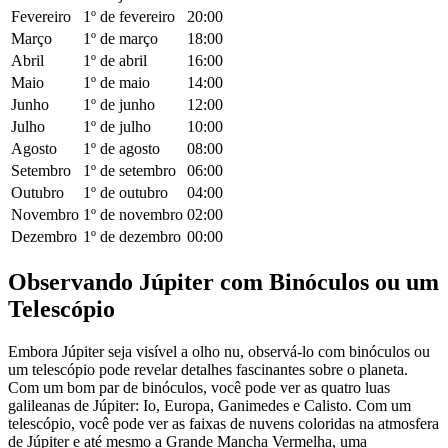
Fevereiro
1º de fevereiro
20:00
Março
1º de março
18:00
Abril
1º de abril
16:00
Maio
1º de maio
14:00
Junho
1º de junho
12:00
Julho
1º de julho
10:00
Agosto
1º de agosto
08:00
Setembro
1º de setembro
06:00
Outubro
1º de outubro
04:00
Novembro
1º de novembro
02:00
Dezembro
1º de dezembro
00:00
Observando Júpiter com Binóculos ou um
Telescópio
Embora Júpiter seja visível a olho nu, observá-lo com binóculos ou
um telescópio pode revelar detalhes fascinantes sobre o planeta.
Com um bom par de binóculos, você pode ver as quatro luas
galileanas de Júpiter: Io, Europa, Ganimedes e Calisto. Com um
telescópio, você pode ver as faixas de nuvens coloridas na atmosfera
de Júpiter e até mesmo a Grande Mancha Vermelha, uma