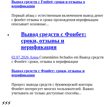
Вывод средств с Fonbet: сроки и отзывы о
верификации
Первый абзац с естественным включением вывод денег
с фонбет отзывы и сроки прохождения верификации
описывает основные...
Вывод средств с Фонбет:
сроки, отзывы и
верификация
02.07.2026
Анна
Comentários fechados
em Вывод средств
с Фонбет: сроки, отзывы и верификация
Вывод средств с Фонбет: сроки, отзывы и
верификация
Процесс вывода средств с букмекерской конторы
Фонбет интересует многих пользователей. Важно
учитывать не только доступные способы...
⚡⚡⚡