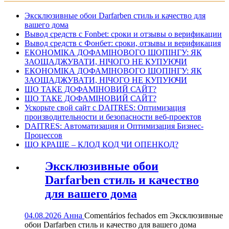
Эксклюзивные обои Darfarben стиль и качество для
вашего дома
Вывод средств с Fonbet: сроки и отзывы о верификации
Вывод средств с Фонбет: сроки, отзывы и верификация
ЕКОНОМІКА ДОФАМІНОВОГО ШОПІНГУ: ЯК
ЗАОЩАДЖУВАТИ, НІЧОГО НЕ КУПУЮЧИ
ЕКОНОМІКА ДОФАМІНОВОГО ШОПІНГУ: ЯК
ЗАОЩАДЖУВАТИ, НІЧОГО НЕ КУПУЮЧИ
ЩО ТАКЕ ДОФАМІНОВИЙ САЙТ?
ЩО ТАКЕ ДОФАМІНОВИЙ САЙТ?
Ускорьте свой сайт с DAITRES: Оптимизация
производительности и безопасности веб-проектов
DAITRES: Автоматизация и Оптимизация Бизнес-
Процессов
ЩО КРАЩЕ – КЛОД КОД ЧИ ОПЕНКОД?
Эксклюзивные обои
Darfarben стиль и качество
для вашего дома
04.08.2026
Анна
Comentários fechados
em Эксклюзивные
обои Darfarben стиль и качество для вашего дома