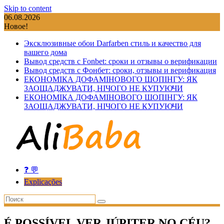
Skip to content
06.08.2026
Новое!
Эксклюзивные обои Darfarben стиль и качество для
вашего дома
Вывод средств с Fonbet: сроки и отзывы о верификации
Вывод средств с Фонбет: сроки, отзывы и верификация
ЕКОНОМІКА ДОФАМІНОВОГО ШОПІНГУ: ЯК
ЗАОЩАДЖУВАТИ, НІЧОГО НЕ КУПУЮЧИ
ЕКОНОМІКА ДОФАМІНОВОГО ШОПІНГУ: ЯК
ЗАОЩАДЖУВАТИ, НІЧОГО НЕ КУПУЮЧИ
❓ 💬
Explicações
É POSSÍVEL VER JÚPITER NO CÉU?