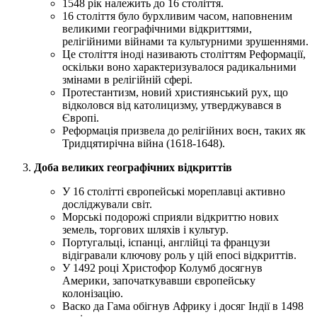
1548 рік належить до 16 століття.
16 століття було бурхливим часом, наповненим
великими географічними відкриттями,
релігійними війнами та культурними зрушеннями.
Це століття іноді називають століттям Реформації,
оскільки воно характеризувалося радикальними
змінами в релігійній сфері.
Протестантизм, новий християнський рух, що
відколовся від католицизму, утверджувався в
Європі.
Реформація призвела до релігійних воєн, таких як
Тридцятирічна війна (1618-1648).
Доба великих географічних відкриттів
У 16 столітті європейські мореплавці активно
досліджували світ.
Морські подорожі сприяли відкриттю нових
земель, торгових шляхів і культур.
Португальці, іспанці, англійці та французи
відігравали ключову роль у цій епосі відкриттів.
У 1492 році Христофор Колумб досягнув
Америки, започаткувавши європейську
колонізацію.
Васко да Гама обігнув Африку і досяг Індії в 1498