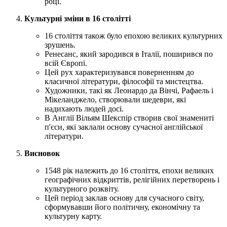
році.
Культурні зміни в 16 столітті
16 століття також було епохою великих культурних
зрушень.
Ренесанс, який зародився в Італії, поширився по
всій Європі.
Цей рух характеризувався поверненням до
класичної літератури, філософії та мистецтва.
Художники, такі як Леонардо да Вінчі, Рафаель і
Мікеланджело, створювали шедеври, які
надихають людей досі.
В Англії Вільям Шекспір створив свої знамениті
п'єси, які заклали основу сучасної англійської
літератури.
Висновок
1548 рік належить до 16 століття, епохи великих
географічних відкриттів, релігійних перетворень і
культурного розквіту.
Цей період заклав основу для сучасного світу,
сформувавши його політичну, економічну та
культурну карту.