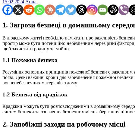
15.02.2024
Анна
1. Загрози безпеці в домашньому серед
В людському житті необхідно пам'ятати про важливість безпек
простір може бути потенційно небезпечним через різні фактори
щоб захистити родину та майно.
1.1 Пожежна безпека
Розуміння основних принципів пожежної безпеки є важливим дл
появі. Деякі важливі кроки для забезпечення пожежної безпек
вогненебезпечних матеріалів з дому.
1.2 Безпека від крадіжок
Крадіжки можуть бути розповсюдженими в домашньому середовищ
систем безпеки та означення безпечних місць зберігання цінност
2. Запобіжні заходи на робочому місці