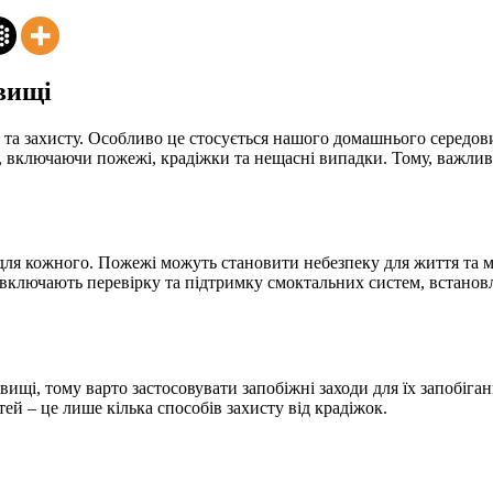
овищі
и та захисту. Особливо це стосується нашого домашнього середо
, включаючи пожежі, крадіжки та нещасні випадки. Тому, важливо
я кожного. Пожежі можуть становити небезпеку для життя та май
и включають перевірку та підтримку смоктальних систем, встан
і, тому варто застосовувати запобіжні заходи для їх запобіган
ей – це лише кілька способів захисту від крадіжок.