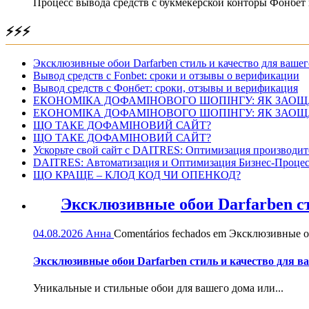
Процесс вывода средств с букмекерской конторы Фонбет 
⚡⚡⚡
Эксклюзивные обои Darfarben стиль и качество для вашег
Вывод средств с Fonbet: сроки и отзывы о верификации
Вывод средств с Фонбет: сроки, отзывы и верификация
ЕКОНОМІКА ДОФАМІНОВОГО ШОПІНГУ: ЯК ЗАОЩ
ЕКОНОМІКА ДОФАМІНОВОГО ШОПІНГУ: ЯК ЗАОЩ
ЩО ТАКЕ ДОФАМІНОВИЙ САЙТ?
ЩО ТАКЕ ДОФАМІНОВИЙ САЙТ?
Ускорьте свой сайт с DAITRES: Оптимизация производит
DAITRES: Автоматизация и Оптимизация Бизнес-Процес
ЩО КРАЩЕ – КЛОД КОД ЧИ ОПЕНКОД?
Эксклюзивные обои Darfarben ст
04.08.2026
Анна
Comentários fechados
em Эксклюзивные обо
Эксклюзивные обои Darfarben стиль и качество для в
Уникальные и стильные обои для вашего дома или...