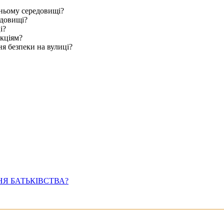
шньому середовищі?
едовищі?
і?
кціям?
ня безпеки на вулиці?
Я БАТЬКІВСТВА?