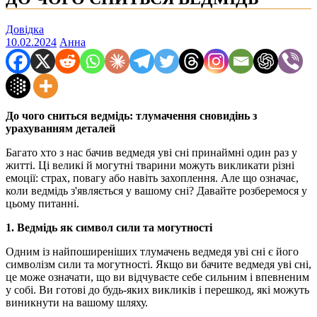
Довідка
10.02.2024
Анна
До чого сниться ведмідь: тлумачення сновидінь з
урахуванням деталей
Багато хто з нас бачив ведмедя уві сні принаймні один раз у
житті. Ці великі й могутні тварини можуть викликати різні
емоції: страх, повагу або навіть захоплення. Але що означає,
коли ведмідь з'являється у вашому сні? Давайте розберемося у
цьому питанні.
1. Ведмідь як символ сили та могутності
Одним із найпоширеніших тлумачень ведмедя уві сні є його
символізм сили та могутності. Якщо ви бачите ведмедя уві сні,
це може означати, що ви відчуваєте себе сильним і впевненим
у собі. Ви готові до будь-яких викликів і перешкод, які можуть
виникнути на вашому шляху.