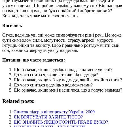
При тлумаченні сновидінь про ведмедя важливо звертати
увагу на деталі. Що робив ведмідь у вашому сні? Він нападав
на вас, тікав від вас, чи був спокійний і доброзичливий?
Кожна деталь може мати своє значення.
Висновок
Отже, ведмідь уві сні може символізувати різні речі. Це може
бути символом сили, могутності, страху, агресії, мудрості,
інтуїції, опіки та захисту. Щоб правильно розтлумачити свій
сон, важливо звернути увагу на деталі.
Питання, що часто задаються:
Що означає, якщо ведмідь нападає на мене уві сні?
До чого сниться, якщо я тікаю від ведмедя?
Що означає, якщо я бачу ведмедя, який спокійно спить?
До чого сниться ведмідь з ведмежатами?
Що означає, якщо мені наснилося, що я годую ведмедя?
Related posts:
Список лідерів кінопрокату України 2009
ЯК ВРЯТУВАТИ ЗАБИТЕ ТІСТО?
ЩО ЗНАЧИТЬ ЯКЩО ГОРИТЬ ПРАВЕ ВУХО?