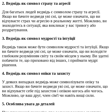
2. Ведмідь як символ страху та агресії
Для багатьох людей ведмідь є символом страху та агресії.
Якщо ви бачите ведмедя уві сні, це може означати, що ви
відчуваєте страх чи агресію в реальному житті. Можливо, ви
знаходитесь в ситуації, яка викликає у вас тривогу або
роздратування.
3. Ведмідь як символ мудрості та інтуїції
Ведмідь також може бути символом мудрості та інтуїції. Якщо
ви бачите ведмедя уві сні, це може означати, що ви володієте
глибоким розумінням світу та своїм місцем у ньому. Ви здатні
побачити те, що приховано від інших, і приймати мудрі
рішення.
4. Ведмідь як символ опіки та захисту
У деяких випадках ведмідь може символізувати опіку та
захист. Якщо ви бачите ведмедя уві сні, це може означати, що
ви відчуваєте себе під захистом і опікою когось або чогось.
Можливо, це ваш друг, член сім'ї чи навіть вищі сили.
5. Особлива увага до деталей