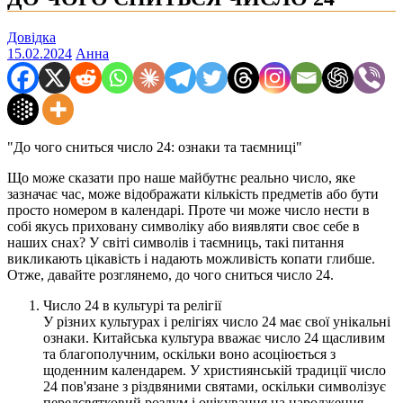
Довідка
15.02.2024
Анна
"До чого сниться число 24: ознаки та таємниці"
Що може сказати про наше майбутнє реально число, яке
зазначає час, може відображати кількість предметів або бути
просто номером в календарі. Проте чи може число нести в
собі якусь приховану символіку або виявляти своє себе в
наших снах? У світі символів і таємниць, такі питання
викликають цікавість і надають можливість копати глибше.
Отже, давайте розглянемо, до чого сниться число 24.
Число 24 в культурі та релігії
У різних культурах і релігіях число 24 має свої унікальні
ознаки. Китайська культура вважає число 24 щасливим
та благополучним, оскільки воно асоціюється з
щоденним календарем. У християнській традиції число
24 пов'язане з різдвяними святами, оскільки символізує
передсвятковий роздум і очікування на народження