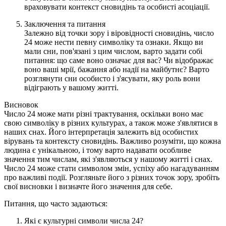
враховувати контекст сновидінь та особисті асоціації.
Заключення та питання
Залежно від точки зору і віровідності сновидінь, число
24 може нести певну символіку та ознаки. Якщо ви
мали сни, пов'язані з цим числом, варто задати собі
питання: що саме воно означає для вас? Чи відображає
воно ваші мрії, бажання або надії на майбутнє? Варто
розглянути сни особисто і з'ясувати, яку роль вони
відіграють у вашому житті.
Висновок
Число 24 може мати різні трактування, оскільки воно має
свою символіку в різних культурах, а також може з'являтися в
наших снах. Його інтерпретація залежить від особистих
вірувань та контексту сновидінь. Важливо розуміти, що кожна
людина є унікальною, і тому варто надавати особливе
значення тим числам, які з'являються у нашому житті і снах.
Число 24 може стати символом змін, успіху або нагадуванням
про важливі події. Розгляньте його з різних точок зору, зробіть
свої висновки і визначте його значення для себе.
Питання, що часто задаються:
Які є культурні символи числа 24?