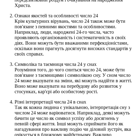
Христа.
Ознаки якостей та особливості число 24
Крім культурних вірувань, число 24 також може бути
пов'язане з певними якостями та особливостями.
Наприклад, люди, народжені 24-го числа, часто
проявляють організованість і систематичність в своїх
діях. Вони можуть бути вважаними перфекціоністами,
оскільки вони прагнуть досягнути високих стандартів у
своїх справах.
Символіка та таємниця числа 24 у снах
Розуміння того, до чого сниться число 24, може бути
пов'язане з таємницями і символікою сну. У сном число
24 може вказувати на зміни, які можуть надійти в житті.
Воно може вказувати на перебудову або розвиток у
стосунках, кар'єрі або особистому рості.
Різні інтерпретації числа 24 в снах
Так як кожна людина є унікальною, інтерпретація сну з
числом 24 може варіюватися. Наприклад, деякі можуть
бачити це число як символ успіху або досягнень у
певній сфері життя. Інші можуть сприймати його як
нагадування про важливу подію чи діловий зустріч, яка
очікується в ближчому майбутньому. Важливо