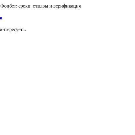
 Фонбет: сроки, отзывы и верификация
я
нтересует...