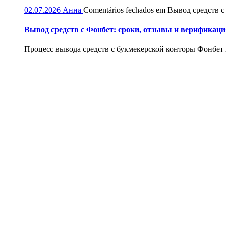
02.07.2026
Анна
Comentários fechados
em Вывод средств с
Вывод средств с Фонбет: сроки, отзывы и верификаци
Процесс вывода средств с букмекерской конторы Фонбет и