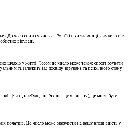
: «До чого сниться число 11?». Стільки таємниці, символіки та
собистих вірувань.
ових шляхів у житті. Часом це число може також спрогнозувати
альним та залежить від досвіду, вірувань та психічного стану
волів (чи що-небудь, пов’язане з цим числом), це може бути
вих початків. Це число може вказувати на вашу впевненість у