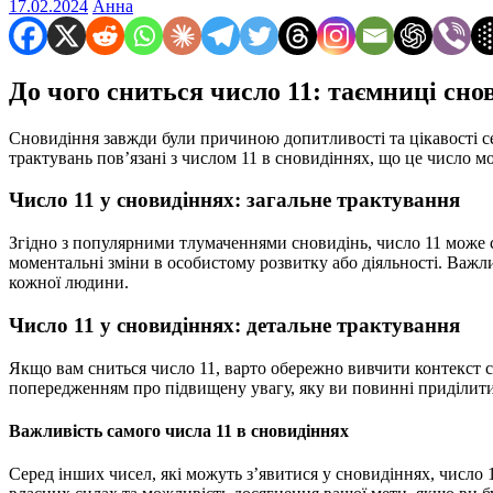
17.02.2024
Анна
До чого сниться число 11: таємниці сно
Сновидіння завжди були причиною допитливості та цікавості се
трактувань пов’язані з числом 11 в сновидіннях, що це число мо
Число 11 у сновидіннях: загальне трактування
Згідно з популярними тлумаченнями сновидінь, число 11 може с
моментальні зміни в особистому розвитку або діяльності. Важли
кожної людини.
Число 11 у сновидіннях: детальне трактування
Якщо вам сниться число 11, варто обережно вивчити контекст сн
попередженням про підвищену увагу, яку ви повинні приділити
Важливість самого числа 11 в сновидіннях
Серед інших чисел, які можуть з’явитися у сновидіннях, число