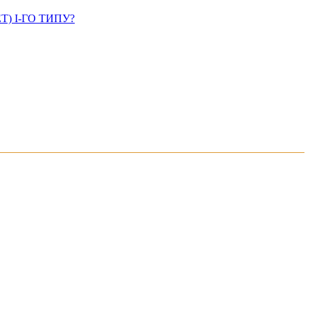
 І-ГО ТИПУ?