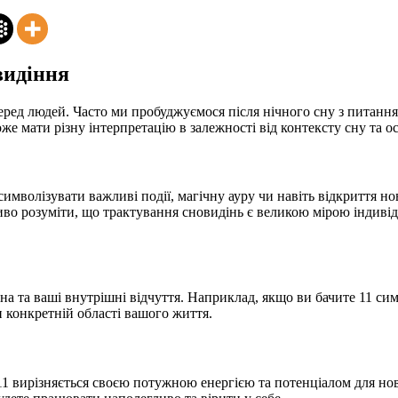
видіння
ред людей. Часто ми пробуджуємося після нічного сну з питанням
же мати різну інтерпретацію в залежності від контексту сну та о
имволізувати важливі події, магічну ауру чи навіть відкриття н
во розуміти, що трактування сновидінь є великою мірою індивіду
а та ваші внутрішні відчуття. Наприклад, якщо ви бачите 11 сим
 конкретній області вашого життя.
 11 вирізняється своєю потужною енергією та потенціалом для но