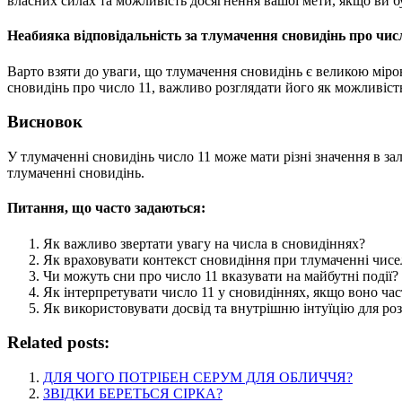
власних силах та можливість досягнення вашої мети, якщо ви б
Неабияка відповідальність за тлумачення сновидінь про чис
Варто взяти до уваги, що тлумачення сновидінь є великою міро
сновидінь про число 11, важливо розглядати його як можливість 
Висновок
У тлумаченні сновидінь число 11 може мати різні значення в за
тлумаченні сновидінь.
Питання, що часто задаються:
Як важливо звертати увагу на числа в сновидіннях?
Як враховувати контекст сновидіння при тлумаченні чисе
Чи можуть сни про число 11 вказувати на майбутні події?
Як інтерпретувати число 11 у сновидіннях, якщо воно час
Як використовувати досвід та внутрішню інтуїцію для ро
Related posts:
ДЛЯ ЧОГО ПОТРІБЕН СЕРУМ ДЛЯ ОБЛИЧЧЯ?
ЗВІДКИ БЕРЕТЬСЯ СІРКА?