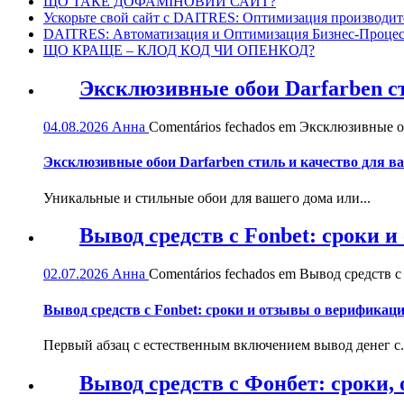
ЩО ТАКЕ ДОФАМІНОВИЙ САЙТ?
Ускорьте свой сайт с DAITRES: Оптимизация производит
DAITRES: Автоматизация и Оптимизация Бизнес-Процес
ЩО КРАЩЕ – КЛОД КОД ЧИ ОПЕНКОД?
Эксклюзивные обои Darfarben ст
04.08.2026
Анна
Comentários fechados
em Эксклюзивные обо
Эксклюзивные обои Darfarben стиль и качество для в
Уникальные и стильные обои для вашего дома или...
Вывод средств с Fonbet: сроки 
02.07.2026
Анна
Comentários fechados
em Вывод средств с 
Вывод средств с Fonbet: сроки и отзывы о верификац
Первый абзац с естественным включением вывод денег с.
Вывод средств с Фонбет: сроки