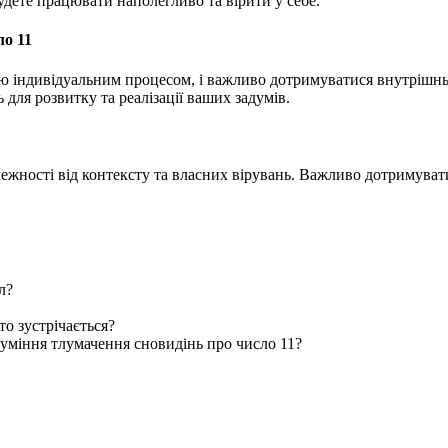
удете працювати наполегливо та вірити у себе.
ло 11
ю індивідуальним процесом, і важливо дотримуватися внутрішньої
для розвитку та реалізації ваших задумів.
лежності від контексту та власних вірувань. Важливо дотримувати
л?
то зустрічається?
зуміння тлумачення сновидінь про число 11?