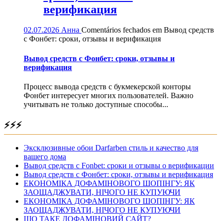
верификация
02.07.2026
Анна
Comentários fechados
em Вывод средств
с Фонбет: сроки, отзывы и верификация
Вывод средств с Фонбет: сроки, отзывы и
верификация
Процесс вывода средств с букмекерской конторы
Фонбет интересует многих пользователей. Важно
учитывать не только доступные способы...
⚡⚡⚡
Эксклюзивные обои Darfarben стиль и качество для
вашего дома
Вывод средств с Fonbet: сроки и отзывы о верификации
Вывод средств с Фонбет: сроки, отзывы и верификация
ЕКОНОМІКА ДОФАМІНОВОГО ШОПІНГУ: ЯК
ЗАОЩАДЖУВАТИ, НІЧОГО НЕ КУПУЮЧИ
ЕКОНОМІКА ДОФАМІНОВОГО ШОПІНГУ: ЯК
ЗАОЩАДЖУВАТИ, НІЧОГО НЕ КУПУЮЧИ
ЩО ТАКЕ ДОФАМІНОВИЙ САЙТ?