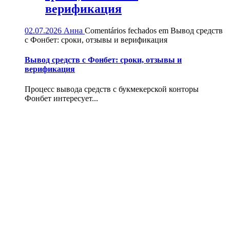
верификация
02.07.2026
Анна
Comentários fechados
em Вывод средств
с Фонбет: сроки, отзывы и верификация
Вывод средств с Фонбет: сроки, отзывы и
верификация
Процесс вывода средств с букмекерской конторы
Фонбет интересует...