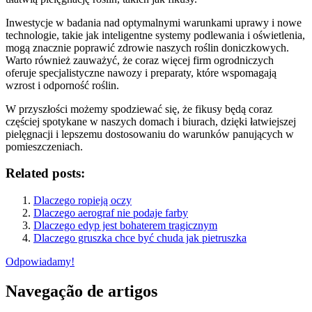
Inwestycje w badania nad optymalnymi warunkami uprawy i nowe
technologie, takie jak inteligentne systemy podlewania i oświetlenia,
mogą znacznie poprawić zdrowie naszych roślin doniczkowych.
Warto również zauważyć, że coraz więcej firm ogrodniczych
oferuje specjalistyczne nawozy i preparaty, które wspomagają
wzrost i odporność roślin.
W przyszłości możemy spodziewać się, że fikusy będą coraz
częściej spotykane w naszych domach i biurach, dzięki łatwiejszej
pielęgnacji i lepszemu dostosowaniu do warunków panujących w
pomieszczeniach.
Related posts:
Dlaczego ropieją oczy
Dlaczego aerograf nie podaje farby
Dlaczego edyp jest bohaterem tragicznym
Dlaczego gruszka chce być chuda jak pietruszka
Odpowiadamy!
Navegação de artigos