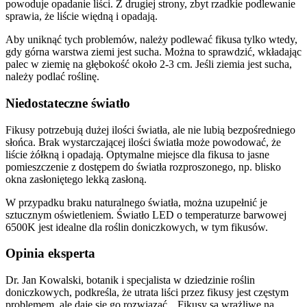
powoduje opadanie liści. Z drugiej strony, zbyt rzadkie podlewanie
sprawia, że liście więdną i opadają.
Aby uniknąć tych problemów, należy podlewać fikusa tylko wtedy,
gdy górna warstwa ziemi jest sucha. Można to sprawdzić, wkładając
palec w ziemię na głębokość około 2-3 cm. Jeśli ziemia jest sucha,
należy podlać roślinę.
Niedostateczne światło
Fikusy potrzebują dużej ilości światła, ale nie lubią bezpośredniego
słońca. Brak wystarczającej ilości światła może powodować, że
liście żółkną i opadają. Optymalne miejsce dla fikusa to jasne
pomieszczenie z dostępem do światła rozproszonego, np. blisko
okna zasłoniętego lekką zasłoną.
W przypadku braku naturalnego światła, można uzupełnić je
sztucznym oświetleniem. Światło LED o temperaturze barwowej
6500K jest idealne dla roślin doniczkowych, w tym fikusów.
Opinia eksperta
Dr. Jan Kowalski, botanik i specjalista w dziedzinie roślin
doniczkowych, podkreśla, że utrata liści przez fikusy jest częstym
problemem, ale daje się go rozwiązać. „Fikusy są wrażliwe na