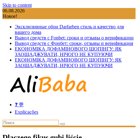
Skip to content
06.08.2026
Новое!
Эксклюзивные обои Darfarben стиль и качество для
вашего дома
Вывод средств с Fonbet: сроки и отзывы о верификации
Вывод средств с Фонбет: сроки, отзывы и верификация
ЕКОНОМІКА ДОФАМІНОВОГО ШОПІНГУ: ЯК
ЗАОЩАДЖУВАТИ, НІЧОГО НЕ КУПУЮЧИ
ЕКОНОМІКА ДОФАМІНОВОГО ШОПІНГУ: ЯК
ЗАОЩАДЖУВАТИ, НІЧОГО НЕ КУПУЮЧИ
❓ 💬
Explicações
Dlaczego fikus gubi liście