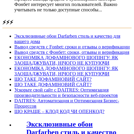
Фонбет интересует многих пользователей. Важно
учитывать не только доступные способы...
⚡⚡⚡
Эксклюзивные обои Darfarben стиль и качество для
вашего дома
Вывод средств с Fonbet: сроки и отзывы о верификации
Вывод средств с Фонбет: сроки, отзывы и верификация
ЕКОНОМІКА ДОФАМІНОВОГО ШОПІНГУ: ЯК
ЗАОЩАДЖУВАТИ, НІЧОГО НЕ КУПУЮЧИ
ЕКОНОМІКА ДОФАМІНОВОГО ШОПІНГУ: ЯК
ЗАОЩАДЖУВАТИ, НІЧОГО НЕ КУПУЮЧИ
ЩО ТАКЕ ДОФАМІНОВИЙ САЙТ?
ЩО ТАКЕ ДОФАМІНОВИЙ САЙТ?
Ускорьте свой сайт с DAITRES: Оптимизация
производительности и безопасности веб-проектов
DAITRES: Автоматизация и Оптимизация Бизнес-
Процессов
ЩО КРАЩЕ – КЛОД КОД ЧИ ОПЕНКОД?
Эксклюзивные обои
Darfarben стиль и качество