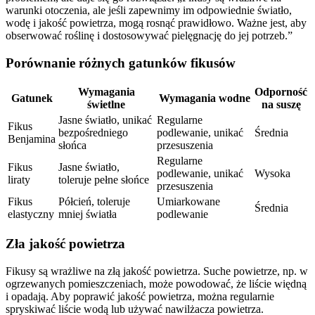
warunki otoczenia, ale jeśli zapewnimy im odpowiednie światło,
wodę i jakość powietrza, mogą rosnąć prawidłowo. Ważne jest, aby
obserwować roślinę i dostosowywać pielęgnację do jej potrzeb.”
Porównanie różnych gatunków fikusów
Wymagania
Odporność
Gatunek
Wymagania wodne
świetlne
na suszę
Jasne światło, unikać
Regularne
Fikus
bezpośredniego
podlewanie, unikać
Średnia
Benjamina
słońca
przesuszenia
Regularne
Fikus
Jasne światło,
podlewanie, unikać
Wysoka
liraty
toleruje pełne słońce
przesuszenia
Fikus
Półcień, toleruje
Umiarkowane
Średnia
elastyczny
mniej światła
podlewanie
Zła jakość powietrza
Fikusy są wrażliwe na złą jakość powietrza. Suche powietrze, np. w
ogrzewanych pomieszczeniach, może powodować, że liście więdną
i opadają. Aby poprawić jakość powietrza, można regularnie
spryskiwać liście wodą lub używać nawilżacza powietrza.