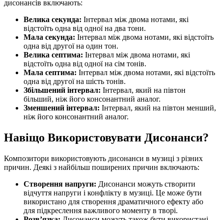
дисонансів включають:
Велика секунда:
Інтервал між двома нотами, які
відстоїть одна від одної на два тони.
Мала секунда:
Інтервал між двома нотами, які відстоїть
одна від другої на один тон.
Велика септима:
Інтервал між двома нотами, які
відстоїть одна від одної на сім тонів.
Мала септима:
Інтервал між двома нотами, які відстоїть
одна від другої на шість тонів.
Збільшений інтервал:
Інтервал, який на півтон
більший, ніж його консонантний аналог.
Зменшений інтервал:
Інтервал, який на півтон менший,
ніж його консонантний аналог.
Навіщо Використовувати Дисонанси?
Композитори використовують дисонанси в музиці з різних
причин. Деякі з найбільш поширених причин включають:
Створення напруги:
Дисонанси можуть створити
відчуття напруги і конфлікту в музиці. Це може бути
використано для створення драматичного ефекту або
для підкреслення важливого моменту в творі.
Розв’язка:
Дисонанси можуть також бути використані