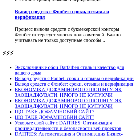
Вывод средств с Фонбет: сроки, отзывы и
верификация
Процесс вывода средств с букмекерской конторы
Фонбет интересует многих пользователей. Важно
учитывать не только доступные способы...
⚡⚡⚡
Эксклюзивные обои Darfarben стиль и качество для
вашего дома
Вывод средств с Fonbet: сроки и отзывы о верификации
Вывод средств с Фонбет: сроки, отзывы и верификация
ЕКОНОМІКА ДОФАМІНОВОГО ШОПІНГУ: ЯК
ЗАОЩАДЖУВАТИ, НІЧОГО НЕ КУПУЮЧИ
ЕКОНОМІКА ДОФАМІНОВОГО ШОПІНГУ: ЯК
ЗАОЩАДЖУВАТИ, НІЧОГО НЕ КУПУЮЧИ
ЩО ТАКЕ ДОФАМІНОВИЙ САЙТ?
ЩО ТАКЕ ДОФАМІНОВИЙ САЙТ?
Ускорьте свой сайт с DAITRES: Оптимизация
производительности и безопасности веб-проектов
DAITRES: Автоматизация и Оптимизация Бизнес-