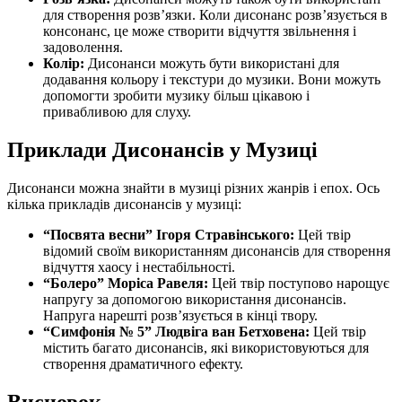
для створення розв’язки. Коли дисонанс розв’язується в
консонанс, це може створити відчуття звільнення і
задоволення.
Колір:
Дисонанси можуть бути використані для
додавання кольору і текстури до музики. Вони можуть
допомогти зробити музику більш цікавою і
привабливою для слуху.
Приклади Дисонансів у Музиці
Дисонанси можна знайти в музиці різних жанрів і епох. Ось
кілька прикладів дисонансів у музиці:
“Посвята весни” Ігоря Стравінського:
Цей твір
відомий своїм використанням дисонансів для створення
відчуття хаосу і нестабільності.
“Болеро” Моріса Равеля:
Цей твір поступово нарощує
напругу за допомогою використання дисонансів.
Напруга нарешті розв’язується в кінці твору.
“Симфонія № 5” Людвіга ван Бетховена:
Цей твір
містить багато дисонансів, які використовуються для
створення драматичного ефекту.
Висновок