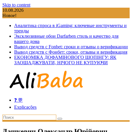
Skip to content
10.08.2026
Новое!
Аналитика спроса в iGaming: ключевые инструменты и
тренды
Эксклюзивные обои Darfarben стиль и качество для
вашего дома
Вывод средств с Fonbet: сроки и отзывы о верификации
Вывод средств с Фонбет: сроки, отзывы и верификация
ЕКОНОМІКА ДОФАМІНОВОГО ШОПІНГУ: ЯК
ЗАОЩАДЖУВАТИ, НІЧОГО НЕ КУПУЮЧИ
❓ 💬
Explicações
Дашкевич Олександр Юрійович