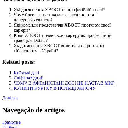
Які досягнення XBOCT на професійній сцені?
Чому його гра називалась агресивною та
непередбачуваною?
Які команди представляв XBOCT протягом своєї
кар'єри?
Коли XBOCT почав свою кар'єру як професійний
гравець у Dota 2?
Як досягнення XBOCT вплинули на розвиток
кіберспорту в Україні?
Related posts:
Київські дачі
Свіфт західний
ЧОМУ В АФГАНІСТАНІ ДОСІ НЕ НАСТАВ МИР
КУПИТИ КУРТКУ В ПОЛЬЩІ ЖІНОЧУ
Довідка
Navegação de artigos
Грамотне
DJ Paul