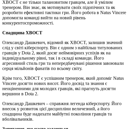
XBOCT є не тільки талановитим гравцем, але й умілим
тренером. Він знає, як мотивувати своїх підопічних та як
розробити ефективні тактики гри. Його робота в Natus Vincere
допомогла команді вийти на новий рівень
конкурентоспроможності.
Спадщина XBOCT
Олександр Дашкевич, відомий як XBOCT, залишив значний
слід у світі кіберспорту. Він є одним з найбільш титулованих
гравців у Dota 2, який досяг неймовірних успіхів як на
індивідуальному рівні, так і в складі команди. Його
агресивний стиль гри та непередбачувані рішення завоювали
серця мільйонів фанатів по всьому світу.
Крім того, XBOCT є успішним тренером, який допоміг Natus
Vincere досягти нових висот. Його досвід та знання є
неоціненними для молодих гравців, які прагнуть досягти
вершини в Dota 2.
Олександр Дашкевич – справжня легенда кіберспорту. Його
внесок у розвиток цієї дисципліни величезний, а його
спадщина буде надихати майбутні покоління гравців та
вболівальників.
Запитання, що часто задаються