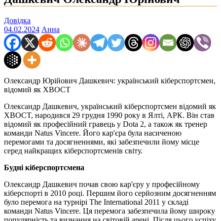
Довідка
04.02.2024
Анна
Олександр Юрійович Дашкевич: український кіберспортсмен,
відомий як XBOCT
Олександр Дашкевич, український кіберспортсмен відомий як
XBOCT, народився 29 грудня 1990 року в Ялті, АРК. Він став
відомий як професійний гравець у Dota 2, а також як тренер
команди Natus Vincere. Його кар'єра була насиченою
перемогами та досягненнями, які забезпечили йому місце
серед найкращих кіберспортсменів світу.
Будні кіберспортсмена
Олександр Дашкевич почав свою кар'єру у професійному
кіберспорті в 2010 році. Першим його серйозним досягненням
було перемога на турнірі The International 2011 у складі
команди Natus Vincere. Ця перемога забезпечила йому широку
популярність та визнання на світовій арені. Після цього успіху