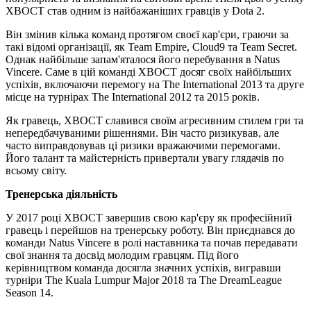
XBOCT став одним із найбажаніших гравців у Dota 2.
Він змінив кілька команд протягом своєї кар'єри, граючи за
такі відомі організації, як Team Empire, Cloud9 та Team Secret.
Однак найбільше запам'яталося його перебування в Natus
Vincere. Саме в цій команді XBOCT досяг своїх найбільших
успіхів, включаючи перемогу на The International 2013 та друге
місце на турнірах The International 2012 та 2015 років.
Як гравець, XBOCT славився своїм агресивним стилем гри та
непередбачуваними рішеннями. Він часто ризикував, але
часто виправдовував ці ризики вражаючими перемогами.
Його талант та майстерність привертали увагу глядачів по
всьому світу.
Тренерська діяльність
У 2017 році XBOCT завершив свою кар'єру як професійний
гравець і перейшов на тренерську роботу. Він приєднався до
команди Natus Vincere в ролі наставника та почав передавати
свої знання та досвід молодим гравцям. Під його
керівництвом команда досягла значних успіхів, вигравши
турніри The Kuala Lumpur Major 2018 та The DreamLeague
Season 14.