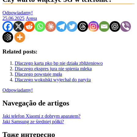
Odpowiadamy!
25.06.2025
Анна
Related posts:
Dlaczego karta pko bp nie działa zbliżeniowo
Dlaczego ekspres jura nie spienia mleka
Dlaczego powstaje mgła
Dlaczego wokulski wyjechał do paryża
Odpowiadamy!
Navegação de artigos
Jaki telefon Xiaomi z dobrym aparatem?
Jaki Samsung ze średniej półki?
Тоже интересно