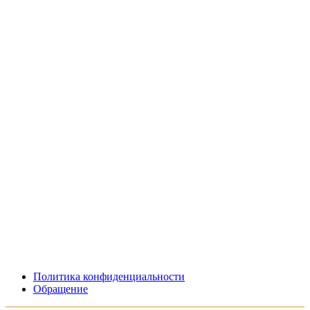
Политика конфиденциальности
Обращение