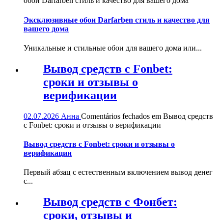
обои Darfarben стиль и качество для вашего дома
Эксклюзивные обои Darfarben стиль и качество для
вашего дома
Уникальные и стильные обои для вашего дома или...
Вывод средств с Fonbet:
сроки и отзывы о
верификации
02.07.2026
Анна
Comentários fechados
em Вывод средств
с Fonbet: сроки и отзывы о верификации
Вывод средств с Fonbet: сроки и отзывы о
верификации
Первый абзац с естественным включением вывод денег
с...
Вывод средств с Фонбет:
сроки, отзывы и