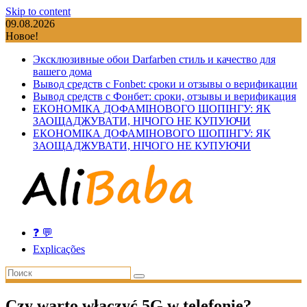
Skip to content
09.08.2026
Новое!
Эксклюзивные обои Darfarben стиль и качество для
вашего дома
Вывод средств с Fonbet: сроки и отзывы о верификации
Вывод средств с Фонбет: сроки, отзывы и верификация
ЕКОНОМІКА ДОФАМІНОВОГО ШОПІНГУ: ЯК
ЗАОЩАДЖУВАТИ, НІЧОГО НЕ КУПУЮЧИ
ЕКОНОМІКА ДОФАМІНОВОГО ШОПІНГУ: ЯК
ЗАОЩАДЖУВАТИ, НІЧОГО НЕ КУПУЮЧИ
❓ 💬
Explicações
Czy warto włączyć 5G w telefonie?