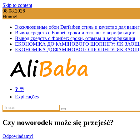
Skip to content
08.08.2026
Новое!
Эксклюзивные обои Darfarben стиль и качество для вашег
Вывод средств с Fonbet: сроки и отзывы о верификации
Вывод средств с Фонбет: сроки, отзывы и верификация
ЕКОНОМІКА ДОФАМІНОВОГО ШОПІНГУ: ЯК ЗАОЩ
ЕКОНОМІКА ДОФАМІНОВОГО ШОПІНГУ: ЯК ЗАОЩ
❓ 💬
Explicações
Czy noworodek może się przejeść?
Odpowiadamy!