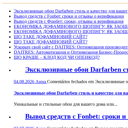
Эксклюзивные обои Darfarben стиль и качество для вашег
Вывод средств с Fonbet: сроки и отзывы о верификации
Вывод средств с Фонбет: сроки, отзывы и верификация
ЕКОНОМІКА ДОФАМІНОВОГО ШОПІНГУ: ЯК ЗАОЩ
ЕКОНОМІКА ДОФАМІНОВОГО ШОПІНГУ: ЯК ЗАОЩ
ЩО ТАКЕ ДОФАМІНОВИЙ САЙТ?
ЩО ТАКЕ ДОФАМІНОВИЙ САЙТ?
Ускорьте свой сайт с DAITRES: Оптимизация производит
DAITRES: Автоматизация и Оптимизация Бизнес-Процес
ЩО КРАЩЕ – КЛОД КОД ЧИ ОПЕНКОД?
Эксклюзивные обои Darfarben ст
04.08.2026
Анна
Comentários fechados
em Эксклюзивные обо
Эксклюзивные обои Darfarben стиль и качество для в
Уникальные и стильные обои для вашего дома или...
Вывод средств с Fonbet: сроки 