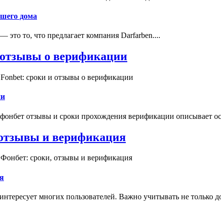
ашего дома
это то, что предлагает компания Darfarben....
и отзывы о верификации
Fonbet: сроки и отзывы о верификации
ии
 фонбет отзывы и сроки прохождения верификации описывает ос
, отзывы и верификация
 Фонбет: сроки, отзывы и верификация
я
интересует многих пользователей. Важно учитывать не только д