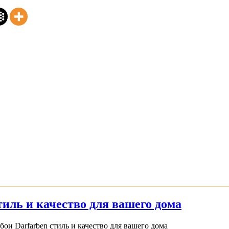
иль и качество для вашего дома
и Darfarben стиль и качество для вашего дома