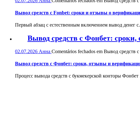
02.07.2026
Анна
Comentários fechados
em Вывод средств с 
Вывод средств с Fonbet: сроки и отзывы о верификац
Первый абзац с естественным включением вывод денег с.
Вывод средств с Фонбет: сроки
02.07.2026
Анна
Comentários fechados
em Вывод средств с
Вывод средств с Фонбет: сроки, отзывы и верификаци
Процесс вывода средств с букмекерской конторы Фонбет и