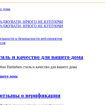
о дома
АДЖУВАТИ, НІЧОГО НЕ КУПУЮЧИ
АДЖУВАТИ, НІЧОГО НЕ КУПУЮЧИ
ельности и безопасности веб-проектов
сов
иль и качество для вашего дома
и Darfarben стиль и качество для вашего дома
ашего дома
и отзывы о верификации