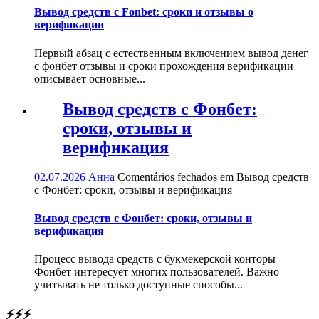
Вывод средств с Fonbet: сроки и отзывы о
верификации
Первый абзац с естественным включением вывод денег
с фонбет отзывы и сроки прохождения верификации
описывает основные...
Вывод средств с Фонбет:
сроки, отзывы и
верификация
02.07.2026
Анна
Comentários fechados
em Вывод средств
с Фонбет: сроки, отзывы и верификация
Вывод средств с Фонбет: сроки, отзывы и
верификация
Процесс вывода средств с букмекерской конторы
Фонбет интересует многих пользователей. Важно
учитывать не только доступные способы...
⚡⚡⚡