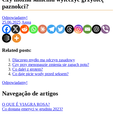
paznokci?
Odpowiadamy!
25.06.2025
Анна
Related posts:
Dlaczego mydło ma odczyn zasadowy
Czy przy menopauzie zmienia się zapach potu?
Co dalej z grotem?
Co daje picie wody przed seksem?
Odpowiadamy!
Navegação de artigos
O QUE É VIAGRA ROSA?
Co dostaną emeryci w grudniu 2023?