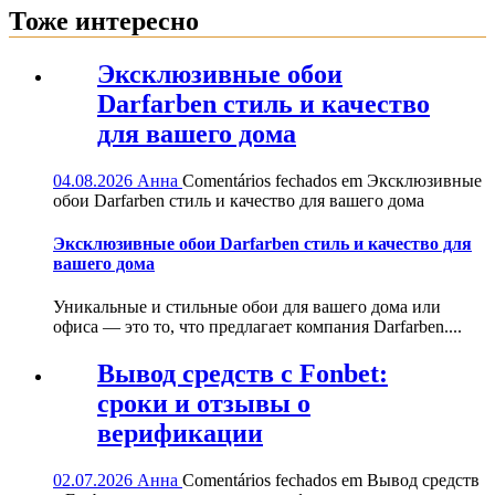
Тоже интересно
Эксклюзивные обои
Darfarben стиль и качество
для вашего дома
04.08.2026
Анна
Comentários fechados
em Эксклюзивные
обои Darfarben стиль и качество для вашего дома
Эксклюзивные обои Darfarben стиль и качество для
вашего дома
Уникальные и стильные обои для вашего дома или
офиса — это то, что предлагает компания Darfarben....
Вывод средств с Fonbet:
сроки и отзывы о
верификации
02.07.2026
Анна
Comentários fechados
em Вывод средств