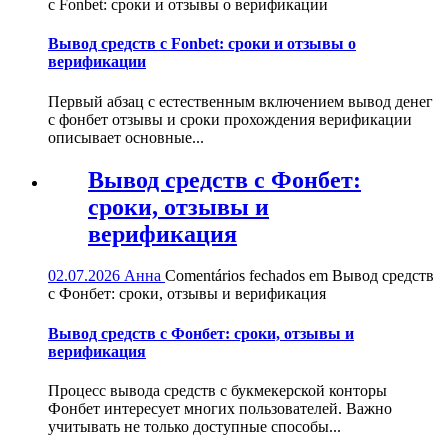
с Fonbet: сроки и отзывы о верификации
Вывод средств с Fonbet: сроки и отзывы о
верификации
Первый абзац с естественным включением вывод денег
с фонбет отзывы и сроки прохождения верификации
описывает основные...
Вывод средств с Фонбет:
сроки, отзывы и
верификация
02.07.2026
Анна
Comentários fechados
em Вывод средств
с Фонбет: сроки, отзывы и верификация
Вывод средств с Фонбет: сроки, отзывы и
верификация
Процесс вывода средств с букмекерской конторы
Фонбет интересует многих пользователей. Важно
учитывать не только доступные способы...