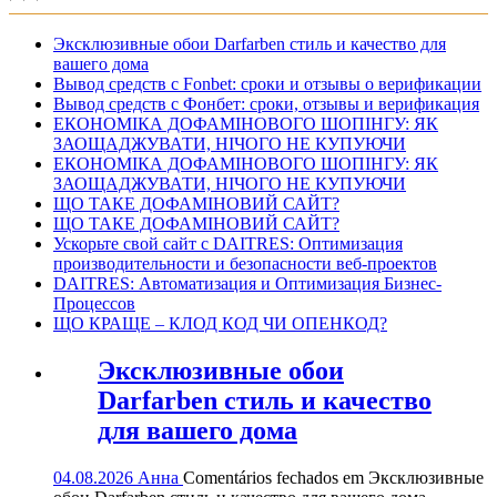
Эксклюзивные обои Darfarben стиль и качество для
вашего дома
Вывод средств с Fonbet: сроки и отзывы о верификации
Вывод средств с Фонбет: сроки, отзывы и верификация
ЕКОНОМІКА ДОФАМІНОВОГО ШОПІНГУ: ЯК
ЗАОЩАДЖУВАТИ, НІЧОГО НЕ КУПУЮЧИ
ЕКОНОМІКА ДОФАМІНОВОГО ШОПІНГУ: ЯК
ЗАОЩАДЖУВАТИ, НІЧОГО НЕ КУПУЮЧИ
ЩО ТАКЕ ДОФАМІНОВИЙ САЙТ?
ЩО ТАКЕ ДОФАМІНОВИЙ САЙТ?
Ускорьте свой сайт с DAITRES: Оптимизация
производительности и безопасности веб-проектов
DAITRES: Автоматизация и Оптимизация Бизнес-
Процессов
ЩО КРАЩЕ – КЛОД КОД ЧИ ОПЕНКОД?
Эксклюзивные обои
Darfarben стиль и качество
для вашего дома
04.08.2026
Анна
Comentários fechados
em Эксклюзивные