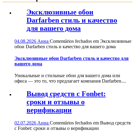
Эксклюзивные обои
Darfarben стиль и качество
для вашего дома
04.08.2026
Анна
Comentários fechados
em Эксклюзивные
обои Darfarben стиль и качество для вашего дома
Эксклюзивные обои Darfarben стиль и качество для
вашего дома
Уникальные и стильные обои для вашего дома или
офиса — это то, что предлагает компания Darfarben....
Вывод средств с Fonbet:
сроки и отзывы о
верификации
02.07.2026
Анна
Comentários fechados
em Вывод средств
с Fonbet: сроки и отзывы о верификации