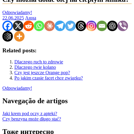
Odpowiadamy!
22.06.2025
Анна
Related posts:
Dlaczego ruch to zdrowie
Dlaczego rwie kolano
Czy jest jeszcze Orange pop?
Po jakim czasie facet chce związku?
Odpowiadamy!
Navegação de artigos
Jaki krem pod oczy z apteki?
Czy benzyna może długo stać?
Тоже интересно