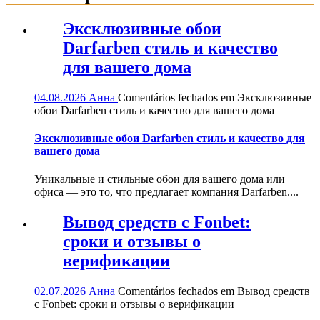
Эксклюзивные обои
Darfarben стиль и качество
для вашего дома
04.08.2026
Анна
Comentários fechados
em Эксклюзивные
обои Darfarben стиль и качество для вашего дома
Эксклюзивные обои Darfarben стиль и качество для
вашего дома
Уникальные и стильные обои для вашего дома или
офиса — это то, что предлагает компания Darfarben....
Вывод средств с Fonbet:
сроки и отзывы о
верификации
02.07.2026
Анна
Comentários fechados
em Вывод средств
с Fonbet: сроки и отзывы о верификации